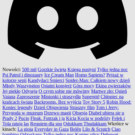
Nowości:
500 mil
Gorzkie święta
Księga pustyni
Tylko jedna noc
Psi Patrol i dinozaury
Ice Cream Man
Homo Sapiens?
Pejzaż w
kolorze sepii
Kandydaci Śmierci
Spider-Man: Całkiem nowy dzień
Młody Waszyngton
Ostatni konsjerż
Góra mocy
Ekipa zwierzaków
Jej piekło
Odyseja
O czym sobie nie mówimy
Martwe zło: Ogień
Vaiana
Zaproszenie
Minionki i straszydła
Supergirl
Chłopiec na
krańcach świata
Backrooms. Bez wyjścia
Toy Story 5
Robin Hood:
Koniec legendy
Dzień Objawienia
Straszny film
Tom i Jerry:
Przygoda w muzeum
Drzewo magii
Obsesja
Diabeł ubiera się u
Prady 2
Pucio
Fleak. Futrzak i ja
Kicia Kocia w podróży
Felek i
Tola ratują las
Requiem dla snu
Odukkam Thudakkam
Wkrótce w
kinach:
La gioia
Everyday in Gaza
Belén
Lilo & Scratch
Ciao
bambino
Odzyskany
Tylko jedna noc
Koniec ulicy Dębowej