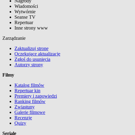
Nagrody
Wiadomości
Wytwórnie
Seanse TV
Repertuar
Inne strony www
Zarządzanie
Zaktualizuj stronę
Oczekujące aktualizacje
Zgłoś do usunięcia
Autorzy strony
Filmy
Katalog filmów
Repertuar kin
Premiery i zapowiedzi
Ranking filmów
Zwiastuny
Galerie filmowe
Recenzje
Quizy
Seriale