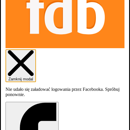
Dodaj do listy
Listy
0
osób
lubi
0
osób
chce obejrzeć
obejrzy
Zamknij modal
0
osób
obejrzało
Nie udało się załadować logowania przez Facebooka. Spróbuj
ponownie.