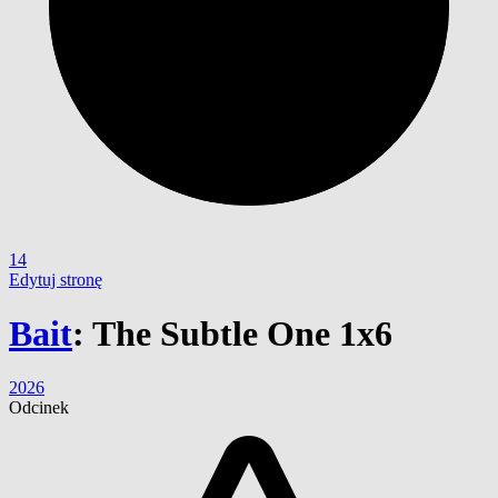
14
Edytuj stronę
Bait
:
The Subtle One 1x6
2026
Odcinek