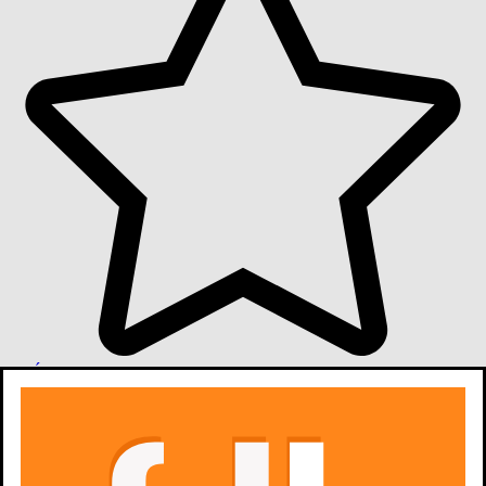
oceń
odcinek