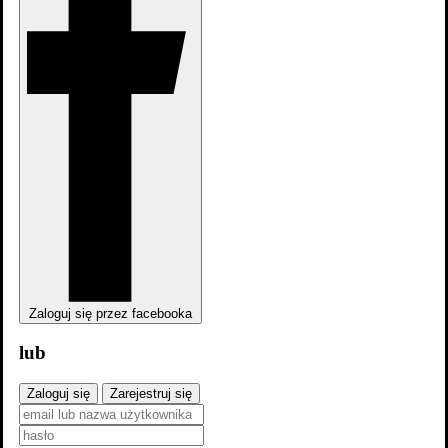
Gdzie obejrzeć
Zaloguj się przez facebooka
Aktualnie tytuł nie jest dostępny na
platformach
lub
streamingowych
Zaloguj się
Zarejestruj się
Obsada