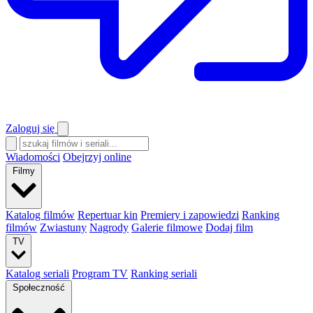
Zaloguj się
Wiadomości
Obejrzyj online
Filmy
Katalog filmów
Repertuar kin
Premiery i zapowiedzi
Ranking
filmów
Zwiastuny
Nagrody
Galerie filmowe
Dodaj film
TV
Katalog seriali
Program TV
Ranking seriali
Społeczność