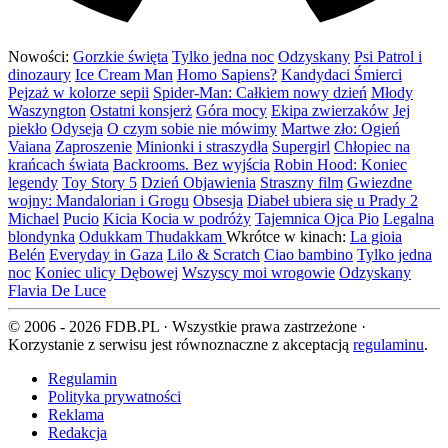
Nowości:
Gorzkie święta
Tylko jedna noc
Odzyskany
Psi Patrol i
dinozaury
Ice Cream Man
Homo Sapiens?
Kandydaci Śmierci
Pejzaż w kolorze sepii
Spider-Man: Całkiem nowy dzień
Młody
Waszyngton
Ostatni konsjerż
Góra mocy
Ekipa zwierzaków
Jej
piekło
Odyseja
O czym sobie nie mówimy
Martwe zło: Ogień
Vaiana
Zaproszenie
Minionki i straszydła
Supergirl
Chłopiec na
krańcach świata
Backrooms. Bez wyjścia
Robin Hood: Koniec
legendy
Toy Story 5
Dzień Objawienia
Straszny film
Gwiezdne
wojny: Mandalorian i Grogu
Obsesja
Diabeł ubiera się u Prady 2
Michael
Pucio
Kicia Kocia w podróży
Tajemnica Ojca Pio
Legalna
blondynka
Odukkam Thudakkam
Wkrótce w kinach:
La gioia
Belén
Everyday in Gaza
Lilo & Scratch
Ciao bambino
Tylko jedna
noc
Koniec ulicy Dębowej
Wszyscy moi wrogowie
Odzyskany
Flavia De Luce
© 2006 - 2026 FDB.PL · Wszystkie prawa zastrzeżone ·
Korzystanie z serwisu jest równoznaczne z akceptacją
regulaminu
.
Regulamin
Polityka prywatności
Reklama
Redakcja