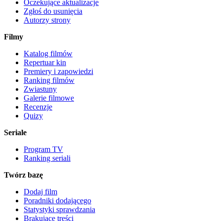
Oczekujące aktualizacje
Zgłoś do usunięcia
Autorzy strony
Filmy
Katalog filmów
Repertuar kin
Premiery i zapowiedzi
Ranking filmów
Zwiastuny
Galerie filmowe
Recenzje
Quizy
Seriale
Program TV
Ranking seriali
Twórz bazę
Dodaj film
Poradniki dodającego
Statystyki sprawdzania
Brakujące treści