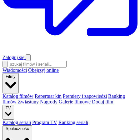
Zaloguj się
Wiadomości
Obejrzyj online
Filmy
Katalog filmów
Repertuar kin
Premiery i zapowiedzi
Ranking
filmów
Zwiastuny
Nagrody
Galerie filmowe
Dodaj film
TV
Katalog seriali
Program TV
Ranking seriali
Społeczność