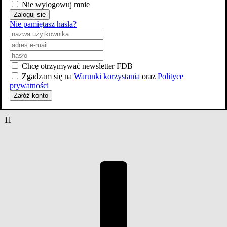
Nie wylogowuj mnie
Zaloguj się
Nie pamiętasz hasła?
Chcę otrzymywać newsletter FDB
Zgadzam się na
Warunki korzystania
oraz
Polityce
Zwiastun PL#1
prywatności
Załóż konto
Zdjęcia
11