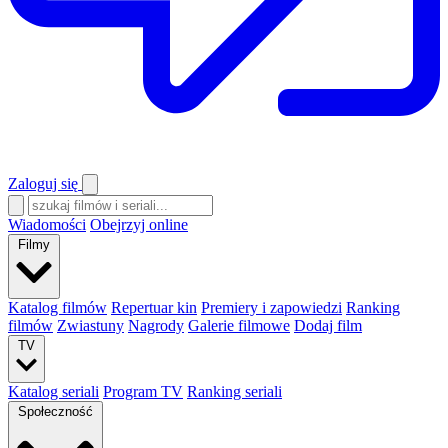
Zaloguj się
Wiadomości
Obejrzyj online
Filmy
Katalog filmów
Repertuar kin
Premiery i zapowiedzi
Ranking
filmów
Zwiastuny
Nagrody
Galerie filmowe
Dodaj film
TV
Katalog seriali
Program TV
Ranking seriali
Społeczność