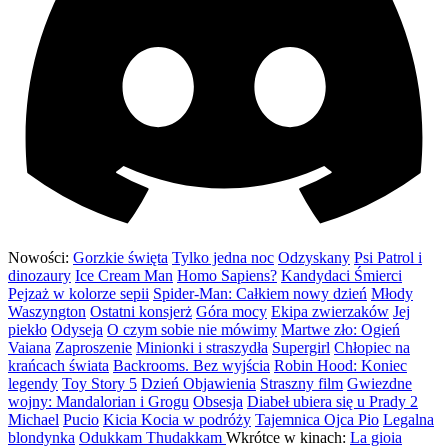
Nowości:
Gorzkie święta
Tylko jedna noc
Odzyskany
Psi Patrol i
dinozaury
Ice Cream Man
Homo Sapiens?
Kandydaci Śmierci
Pejzaż w kolorze sepii
Spider-Man: Całkiem nowy dzień
Młody
Waszyngton
Ostatni konsjerż
Góra mocy
Ekipa zwierzaków
Jej
piekło
Odyseja
O czym sobie nie mówimy
Martwe zło: Ogień
Vaiana
Zaproszenie
Minionki i straszydła
Supergirl
Chłopiec na
krańcach świata
Backrooms. Bez wyjścia
Robin Hood: Koniec
legendy
Toy Story 5
Dzień Objawienia
Straszny film
Gwiezdne
wojny: Mandalorian i Grogu
Obsesja
Diabeł ubiera się u Prady 2
Michael
Pucio
Kicia Kocia w podróży
Tajemnica Ojca Pio
Legalna
blondynka
Odukkam Thudakkam
Wkrótce w kinach:
La gioia