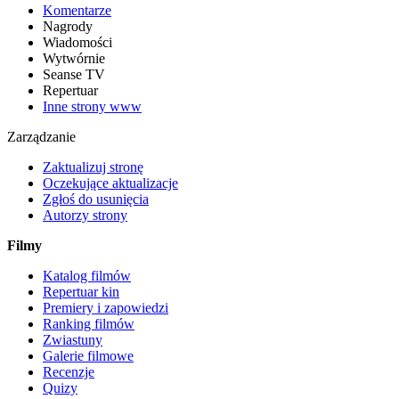
Komentarze
Nagrody
Wiadomości
Wytwórnie
Seanse TV
Repertuar
Inne strony www
Zarządzanie
Zaktualizuj stronę
Oczekujące aktualizacje
Zgłoś do usunięcia
Autorzy strony
Filmy
Katalog filmów
Repertuar kin
Premiery i zapowiedzi
Ranking filmów
Zwiastuny
Galerie filmowe
Recenzje
Quizy