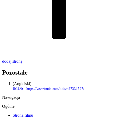
dodaj stronę
Pozostałe
(Angielski)
IMDb -
https://www.imdb.com/title/tt27331527/
Nawigacja
Ogólne
Strona filmu