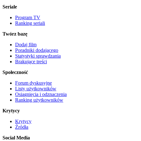
Seriale
Program TV
Ranking seriali
Twórz bazę
Dodaj film
Poradniki dodającego
Statystyki sprawdzania
Brakujące treści
Społeczność
Forum dyskusyjne
Listy użytkowników
Osiągnięcia i odznaczenia
Ranking użytkowników
Krytycy
Krytycy
Źródła
Social Media