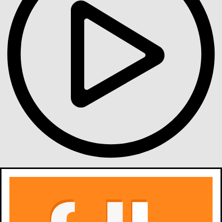
Gdzie obejrzeć
6 odcinków