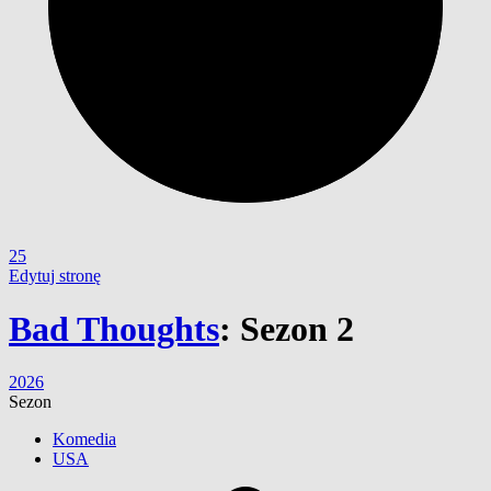
25
Edytuj stronę
Bad Thoughts
:
Sezon 2
2026
Sezon
Komedia
USA