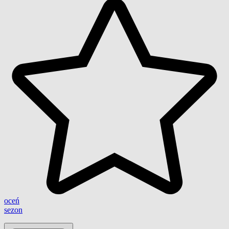
oceń
sezon