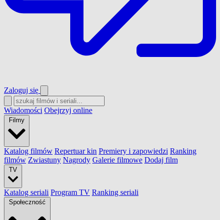
Zaloguj się
Wiadomości
Obejrzyj online
Filmy
Katalog filmów
Repertuar kin
Premiery i zapowiedzi
Ranking
filmów
Zwiastuny
Nagrody
Galerie filmowe
Dodaj film
TV
Katalog seriali
Program TV
Ranking seriali
Społeczność