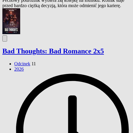
Pechowy podróżnik wybiera złą kolejkę na lotnisku. Komik staje
przed bardzo ciężką decyzją, która może odmienić jego karierę.
Bad Thoughts: Bad Romance 2x5
Odcinek
11
2026