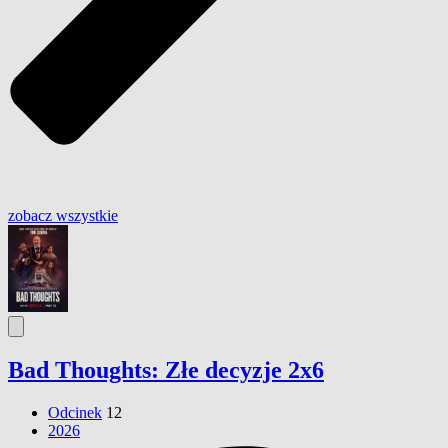
zobacz wszystkie
Bad Thoughts: Złe decyzje 2x6
Odcinek
12
2026