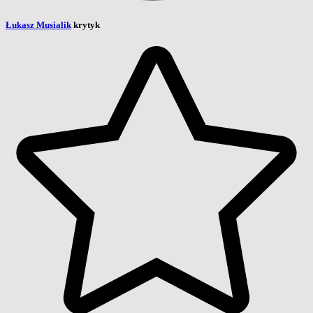
Łukasz Musialik
krytyk