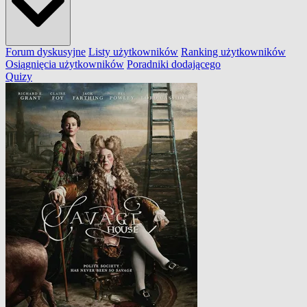
Forum dyskusyjne
Listy użytkowników
Ranking użytkowników
Osiągnięcia użytkowników
Poradniki dodającego
Quizy