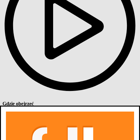
Gdzie obejrzeć
Aktualnie tytuł nie jest dostępny na
platformach
streamingowych
Obsada