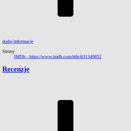
dodaj
informacje
Strony
IMDb -
https://www.imdb.com/title/tt31349852
Recenzje