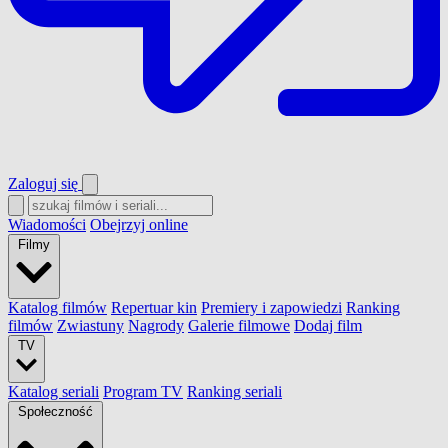
Zaloguj się
Wiadomości
Obejrzyj online
Filmy
Katalog filmów
Repertuar kin
Premiery i zapowiedzi
Ranking
filmów
Zwiastuny
Nagrody
Galerie filmowe
Dodaj film
TV
Katalog seriali
Program TV
Ranking seriali
Społeczność