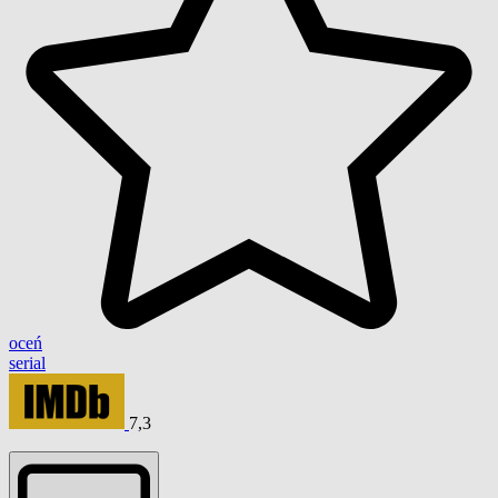
oceń
serial
7,3