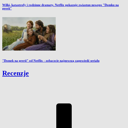
Wilki, katastrofy i rodzinne dramaty. Netflix pokazuje zwiastun nowego "Domku na
prerii"
"Domek na prerii" od Netflix - zobaczcie najnowszą zapowiedź serialu
Recenzje