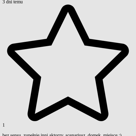
3 dni temu
1
bez sensu. zupełnie inni aktorzy, scenariusz, domek, miejsce ;)