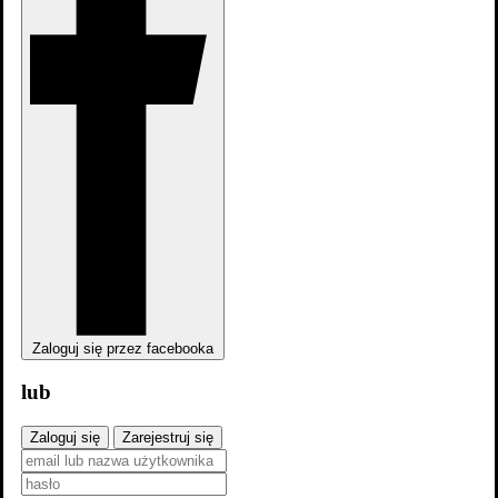
dodaj
sezon
Zaloguj się przez facebooka
Domek na prerii: Sezon 1
lub
Sezon
Zaloguj się
Zarejestruj się
2026
od 13 lat