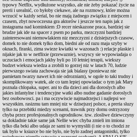
typowy Netflix, wydłużone wszystko, ale nie żeby pokazać życie na
prerii i urealnić, co byłoby ciekawe, ale na rozmowy, które można
wrzucić w każdy serial, bo nie mają żadnego związku z miejscem i
czasem, zbyt nowoczesna gra aktorów i jeszcze ten napis jak z
instagrama nad kominkiem :D recer nieskazone praca, bardziej sie
brudze jak ide na spacer z psem po parku, mezczyzni bardziej
zainteresowani niemowlakiem niz mezczyzni z dzisiejszych czasow,
domek to nie domek tylko dom, biedni ale od razu maja szyby w
oknach, firanki, zima swieze kwiatki w wazonach :) relacje plaskie i
nijakie jak to w netflixie (przewaznie), wszyscy sie wypowiadaja o
uczuciach i emocjach jakby byli po 10 letniej terapii, wiekszy
budzet wieksza wiedza a zrobili to gorzej niz w latach 70, ludzie
pierwszego swiata zachowaja sie jak bialasy (poniewaz nie
pamietam twarzy nawet ich nie odrozniam), w ogole to taki trudny i
skomplikowany watek, ale co tam lepiej opowiadac o tym jak Mary
poznala chlopaka, super. ani to dla dzieci ani dla doroslych albo
jakies infantylne i tendencyjne watki albo nudne gadanie doroslych
bez osobowosci. pa i ma oczywiscie najmadrzejsci i najlepsi we
wszystkim. rasizmu tam mniej niz w dzisejszej polsce, a preria sluzy
tylko na przebitki miedzy scenami, trawnik przy domu ostrzyzony
chyba przez profesjonalnych ogrodnikow. tzw. zlosliwe dziewczyny
sa dokladnie takie same jak Nellie wiec chyba zmieli im imiona
tylko dla beki albo udaja ze sami to wymyslili (i nie o to chodzi ze
tak bylo w ksiazce bo nie bylo, nie bylo zadnej antagonistki, tylko
pojedyncze niemile sytuacje z roznymi osobami). A SPALO SIE