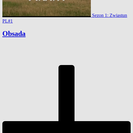
Sezon 1: Zwiastun
PL#1
Obsada