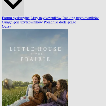
Forum dyskusyjne
Listy użytkowników
Ranking użytkowników
Osiągnięcia użytkowników
Poradniki dodającego
Quizy