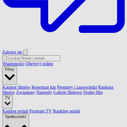
Zaloguj się
Wiadomości
Obejrzyj online
Filmy
Katalog filmów
Repertuar kin
Premiery i zapowiedzi
Ranking
filmów
Zwiastuny
Nagrody
Galerie filmowe
Dodaj film
TV
Katalog seriali
Program TV
Ranking seriali
Społeczność