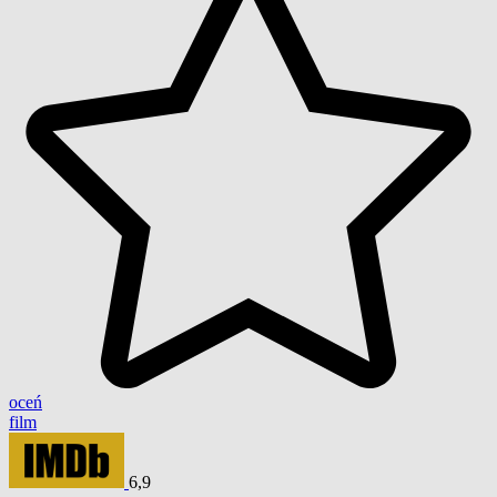
oceń
film
6,9