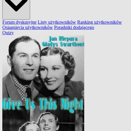
Forum dyskusyjne
Listy użytkowników
Ranking użytkowników
Osiągnięcia użytkowników
Poradniki dodającego
Quizy