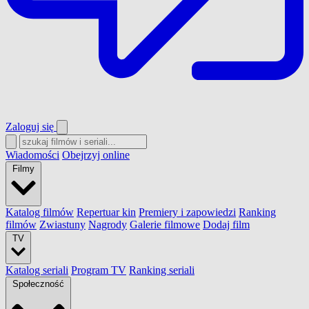
Zaloguj się
Wiadomości
Obejrzyj online
Filmy
Katalog filmów
Repertuar kin
Premiery i zapowiedzi
Ranking
filmów
Zwiastuny
Nagrody
Galerie filmowe
Dodaj film
TV
Katalog seriali
Program TV
Ranking seriali
Społeczność