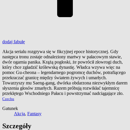
dodaj
fabułę
Akcja serialu rozgrywa się w fikcyjnej epoce historycznej. Gdy
następca tronu zostaje odnaleziony martwy w pałacowym stawie,
dwór ogarnia panika. Krążą pogłoski, że powrócił złowrogi duch,
który chce zgładzić królewską dynastię. Władca wzywa więc na
pomoc Gu-cheona – legendarnego pogromcę duchów, potrafiącego
przekraczać granicę między światem żywych i umarłych.
Towarzyszy mu Saeng-gang, dwórka obdarzona niezwykłym darem
słyszenia głosów zmarłych. Razem próbują rozwikłać tajemnicę
przeklętego Wschodniego Pałacu i powstrzymać nadciągające zło.
Czechu
Gatunek
Akcja
,
Fantasy
Szczegóły