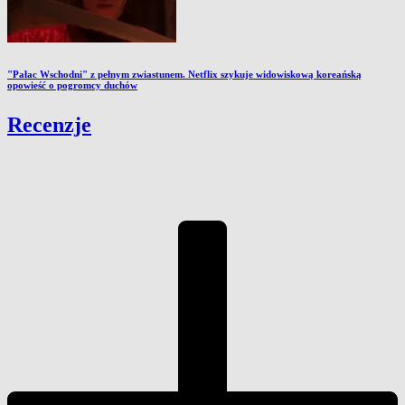
"Pałac Wschodni" z pełnym zwiastunem. Netflix szykuje widowiskową koreańską
opowieść o pogromcy duchów
Recenzje