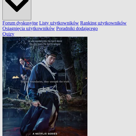
Forum dyskusyjne
Listy użytkowników
Ranking użytkowników
Osiągnięcia użytkowników
Poradniki dodającego
Quizy