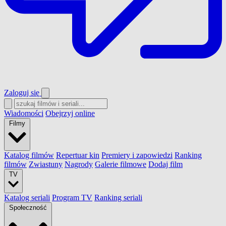
Zaloguj się
Wiadomości
Obejrzyj online
Filmy
Katalog filmów
Repertuar kin
Premiery i zapowiedzi
Ranking
filmów
Zwiastuny
Nagrody
Galerie filmowe
Dodaj film
TV
Katalog seriali
Program TV
Ranking seriali
Społeczność