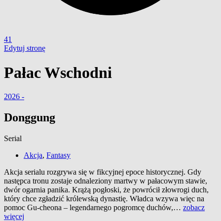
41
Edytuj stronę
Pałac Wschodni
2026 -
Donggung
Serial
Akcja
,
Fantasy
Akcja serialu rozgrywa się w fikcyjnej epoce historycznej. Gdy
następca tronu zostaje odnaleziony martwy w pałacowym stawie,
dwór ogarnia panika. Krążą pogłoski, że powrócił złowrogi duch,
który chce zgładzić królewską dynastię. Władca wzywa więc na
pomoc Gu-cheona – legendarnego pogromcę duchów,…
zobacz
więcej