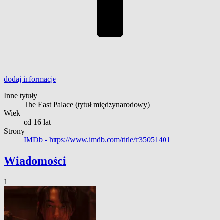
dodaj
informacje
Inne tytuły
The East Palace
(tytuł międzynarodowy)
Wiek
od 16 lat
Strony
IMDb -
https://www.imdb.com/title/tt35051401
Wiadomości
1