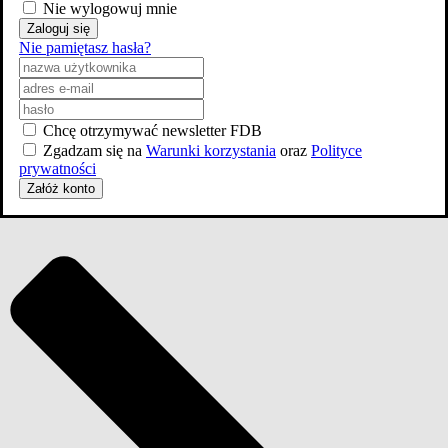
Nie wylogowuj mnie
Zaloguj się
Sezon
Nie pamiętasz hasła?
2026
od 16 lat
Akcja
,
Fantasy
8 odcinków
Chcę otrzymywać newsletter FDB
Odcinki
Zgadzam się na
Warunki korzystania
oraz
Polityce
prywatności
8
Załóż konto