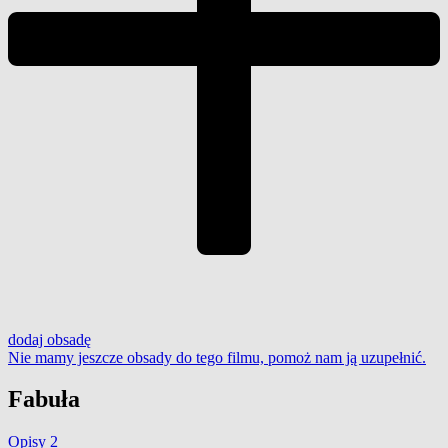
dodaj
obsadę
Nie mamy jeszcze obsady do tego filmu,
pomoż nam ją uzupełnić
.
Fabuła
Opisy
2