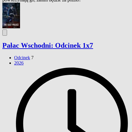
Pałac Wschodni: Odcinek 1x7
Odcinek
7
2026