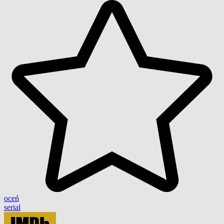
oceń
serial