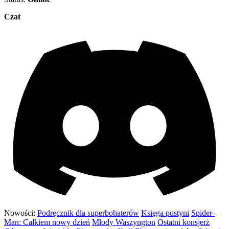
Czat
Nowości:
Podręcznik dla superbohaterów
Księga pustyni
Spider-
Man: Całkiem nowy dzień
Młody Waszyngton
Ostatni konsjerż