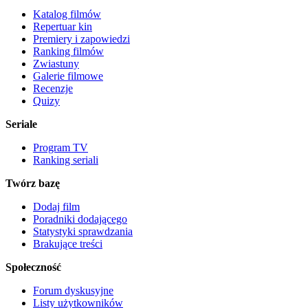
Katalog filmów
Repertuar kin
Premiery i zapowiedzi
Ranking filmów
Zwiastuny
Galerie filmowe
Recenzje
Quizy
Seriale
Program TV
Ranking seriali
Twórz bazę
Dodaj film
Poradniki dodającego
Statystyki sprawdzania
Brakujące treści
Społeczność
Forum dyskusyjne
Listy użytkowników