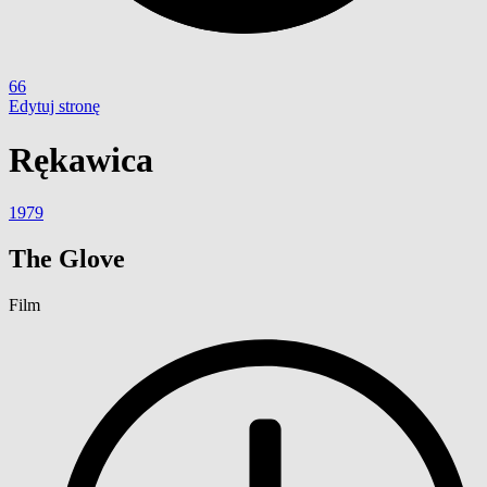
66
Edytuj stronę
Rękawica
1979
The Glove
Film