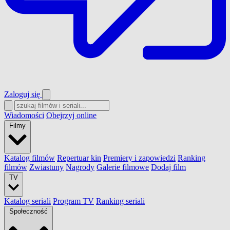
Zaloguj się
Wiadomości
Obejrzyj online
Filmy
Katalog filmów
Repertuar kin
Premiery i zapowiedzi
Ranking
filmów
Zwiastuny
Nagrody
Galerie filmowe
Dodaj film
TV
Katalog seriali
Program TV
Ranking seriali
Społeczność