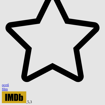
oceń
film
5,3