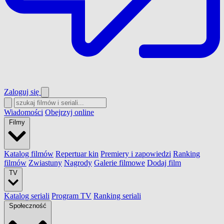
Zaloguj się
Wiadomości
Obejrzyj online
Filmy
Katalog filmów
Repertuar kin
Premiery i zapowiedzi
Ranking
filmów
Zwiastuny
Nagrody
Galerie filmowe
Dodaj film
TV
Katalog seriali
Program TV
Ranking seriali
Społeczność