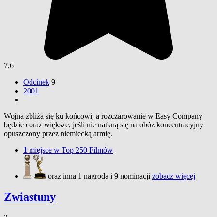
7,6
Odcinek
9
2001
Wojna zbliża się ku końcowi, a rozczarowanie w Easy Company
będzie coraz większe, jeśli nie natkną się na obóz koncentracyjny
opuszczony przez niemiecką armię.
1
miejsce w Top 250 Filmów
oraz inna 1 nagroda i 9 nominacji
zobacz więcej
Zwiastuny