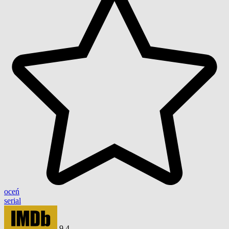
oceń
serial
9,4