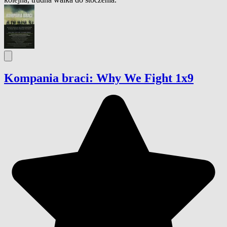
Kompania braci: Why We Fight 1x9