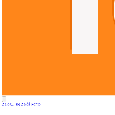
Zaloguj się
Załóź konto