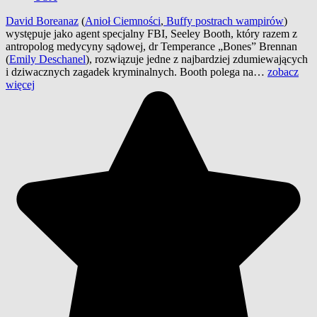
David Boreanaz
(
Anioł Ciemności
,
Buffy postrach wampirów
)
występuje jako agent specjalny FBI, Seeley Booth, który razem z
antropolog medycyny sądowej, dr Temperance „Bones” Brennan
(
Emily Deschanel
), rozwiązuje jedne z najbardziej zdumiewających
i dziwacznych zagadek kryminalnych. Booth polega na…
zobacz
więcej