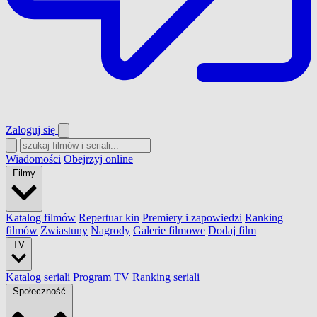
Zaloguj się
Wiadomości
Obejrzyj online
Filmy
Katalog filmów
Repertuar kin
Premiery i zapowiedzi
Ranking
filmów
Zwiastuny
Nagrody
Galerie filmowe
Dodaj film
TV
Katalog seriali
Program TV
Ranking seriali
Społeczność