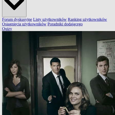
Forum dyskusyjne
Listy użytkowników
Ranking użytkowników
Osiągnięcia użytkowników
Poradniki dodającego
Quizy