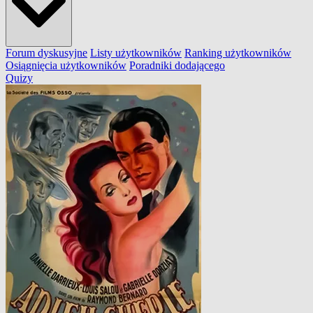
Forum dyskusyjne
Listy użytkowników
Ranking użytkowników
Osiągnięcia użytkowników
Poradniki dodającego
Quizy