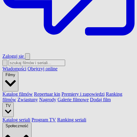
Zaloguj się
Wiadomości
Obejrzyj online
Filmy
Katalog filmów
Repertuar kin
Premiery i zapowiedzi
Ranking
filmów
Zwiastuny
Nagrody
Galerie filmowe
Dodaj film
TV
Katalog seriali
Program TV
Ranking seriali
Społeczność