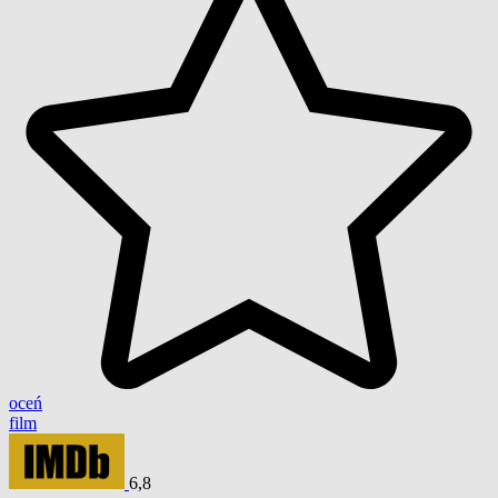
oceń
film
6,8