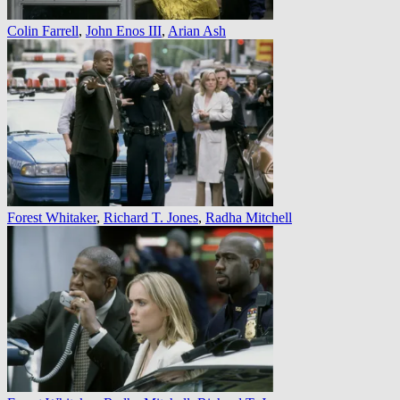
Colin Farrell
,
John Enos III
,
Arian Ash
Forest Whitaker
,
Richard T. Jones
,
Radha Mitchell