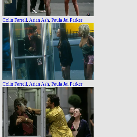
Colin Farrell
,
Arian Ash
,
Paula Jai Parker
Colin Farrell
,
Arian Ash
,
Paula Jai Parker