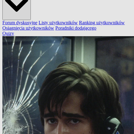
Forum dyskusyjne
Listy użytkowników
Ranking użytkowników
Osiągnięcia użytkowników
Poradniki dodającego
Quizy