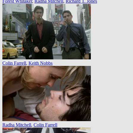
Forest Whitaker
,
Radha Mitchell
,
Richard T. Jones
Colin Farrell
,
Keith Nobbs
Radha Mitchell
,
Colin Farrell