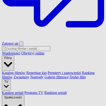
Zaloguj się
Wiadomości
Obejrzyj online
Filmy
Katalog filmów
Repertuar kin
Premiery i zapowiedzi
Ranking
filmów
Zwiastuny
Nagrody
Galerie filmowe
Dodaj film
TV
Katalog seriali
Program TV
Ranking seriali
Społeczność