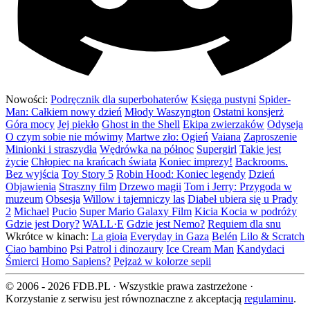
Nowości:
Podręcznik dla superbohaterów
Księga pustyni
Spider-
Man: Całkiem nowy dzień
Młody Waszyngton
Ostatni konsjerż
Góra mocy
Jej piekło
Ghost in the Shell
Ekipa zwierzaków
Odyseja
O czym sobie nie mówimy
Martwe zło: Ogień
Vaiana
Zaproszenie
Minionki i straszydła
Wędrówka na północ
Supergirl
Takie jest
życie
Chłopiec na krańcach świata
Koniec imprezy!
Backrooms.
Bez wyjścia
Toy Story 5
Robin Hood: Koniec legendy
Dzień
Objawienia
Straszny film
Drzewo magii
Tom i Jerry: Przygoda w
muzeum
Obsesja
Willow i tajemniczy las
Diabeł ubiera się u Prady
2
Michael
Pucio
Super Mario Galaxy Film
Kicia Kocia w podróży
Gdzie jest Dory?
WALL·E
Gdzie jest Nemo?
Requiem dla snu
Wkrótce w kinach:
La gioia
Everyday in Gaza
Belén
Lilo & Scratch
Ciao bambino
Psi Patrol i dinozaury
Ice Cream Man
Kandydaci
Śmierci
Homo Sapiens?
Pejzaż w kolorze sepii
© 2006 - 2026 FDB.PL · Wszystkie prawa zastrzeżone ·
Korzystanie z serwisu jest równoznaczne z akceptacją
regulaminu
.