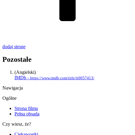
dodaj stronę
Pozostałe
(Angielski)
IMDb -
https://www.imdb.com/title/tt0057413/
Nawigacja
Ogólne
Strona filmu
Pełna obsada
Czy wiesz, że?
Ciekawostki