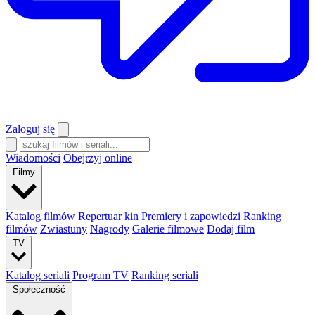
Zaloguj się
Wiadomości
Obejrzyj online
Filmy
Katalog filmów
Repertuar kin
Premiery i zapowiedzi
Ranking
filmów
Zwiastuny
Nagrody
Galerie filmowe
Dodaj film
TV
Katalog seriali
Program TV
Ranking seriali
Społeczność