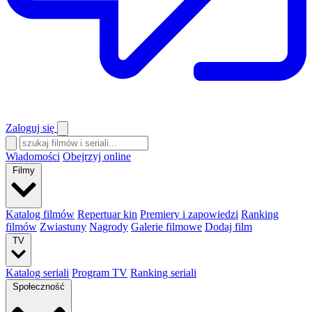
Zaloguj się
Wiadomości
Obejrzyj online
Filmy
Katalog filmów
Repertuar kin
Premiery i zapowiedzi
Ranking
filmów
Zwiastuny
Nagrody
Galerie filmowe
Dodaj film
TV
Katalog seriali
Program TV
Ranking seriali
Społeczność