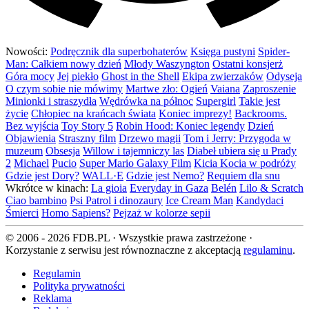
Nowości:
Podręcznik dla superbohaterów
Księga pustyni
Spider-
Man: Całkiem nowy dzień
Młody Waszyngton
Ostatni konsjerż
Góra mocy
Jej piekło
Ghost in the Shell
Ekipa zwierzaków
Odyseja
O czym sobie nie mówimy
Martwe zło: Ogień
Vaiana
Zaproszenie
Minionki i straszydła
Wędrówka na północ
Supergirl
Takie jest
życie
Chłopiec na krańcach świata
Koniec imprezy!
Backrooms.
Bez wyjścia
Toy Story 5
Robin Hood: Koniec legendy
Dzień
Objawienia
Straszny film
Drzewo magii
Tom i Jerry: Przygoda w
muzeum
Obsesja
Willow i tajemniczy las
Diabeł ubiera się u Prady
2
Michael
Pucio
Super Mario Galaxy Film
Kicia Kocia w podróży
Gdzie jest Dory?
WALL·E
Gdzie jest Nemo?
Requiem dla snu
Wkrótce w kinach:
La gioia
Everyday in Gaza
Belén
Lilo & Scratch
Ciao bambino
Psi Patrol i dinozaury
Ice Cream Man
Kandydaci
Śmierci
Homo Sapiens?
Pejzaż w kolorze sepii
© 2006 - 2026 FDB.PL · Wszystkie prawa zastrzeżone ·
Korzystanie z serwisu jest równoznaczne z akceptacją
regulaminu
.
Regulamin
Polityka prywatności
Reklama