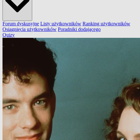
Forum dyskusyjne
Listy użytkowników
Ranking użytkowników
Osiągnięcia użytkowników
Poradniki dodającego
Quizy