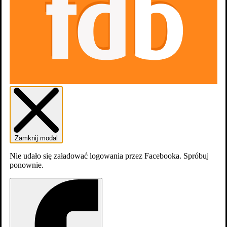
dodaj
zdjęcia
Zamknij modal
Nie udało się załadować logowania przez Facebooka. Spróbuj
Tom Hanks
,
Jared Rushton
ponownie.