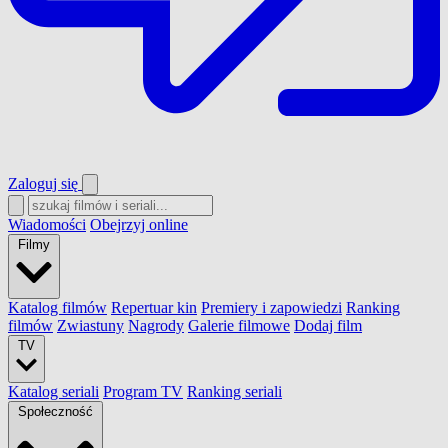
Zaloguj się
Wiadomości
Obejrzyj online
Filmy
Katalog filmów
Repertuar kin
Premiery i zapowiedzi
Ranking
filmów
Zwiastuny
Nagrody
Galerie filmowe
Dodaj film
TV
Katalog seriali
Program TV
Ranking seriali
Społeczność