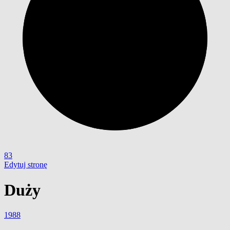
83
Edytuj stronę
Duży
1988