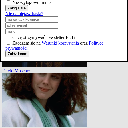
Nie wylogowuj mnie
Zaloguj się
Tom Hanks
Nie pamiętasz hasła?
Chcę otrzymywać newsletter FDB
Zgadzam się na
Warunki korzystania
oraz
Polityce
prywatności
Załóż konto
David Moscow