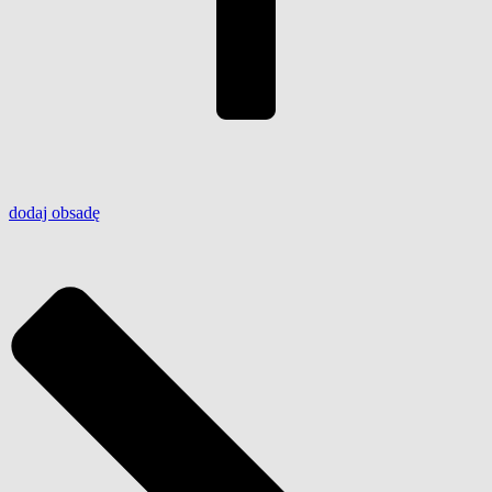
dodaj
obsadę