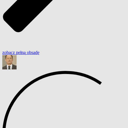
zobacz
pełną
obsadę