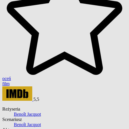
oceń
film
5,5
Reżyseria
Benoît Jacquot
Scenariusz
Benoît Jacquot