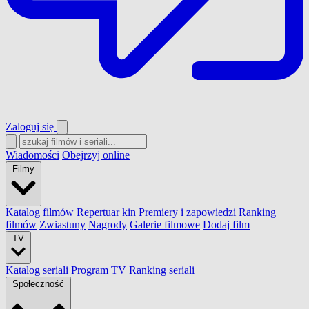
Zaloguj się
Wiadomości
Obejrzyj online
Filmy
Katalog filmów
Repertuar kin
Premiery i zapowiedzi
Ranking
filmów
Zwiastuny
Nagrody
Galerie filmowe
Dodaj film
TV
Katalog seriali
Program TV
Ranking seriali
Społeczność