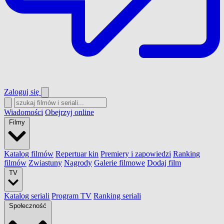
Zaloguj się
Wiadomości
Obejrzyj online
Filmy
Katalog filmów
Repertuar kin
Premiery i zapowiedzi
Ranking
filmów
Zwiastuny
Nagrody
Galerie filmowe
Dodaj film
TV
Katalog seriali
Program TV
Ranking seriali
Społeczność