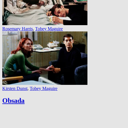
Rosemary Harris
,
Tobey Maguire
Kirsten Dunst
,
Tobey Maguire
Obsada