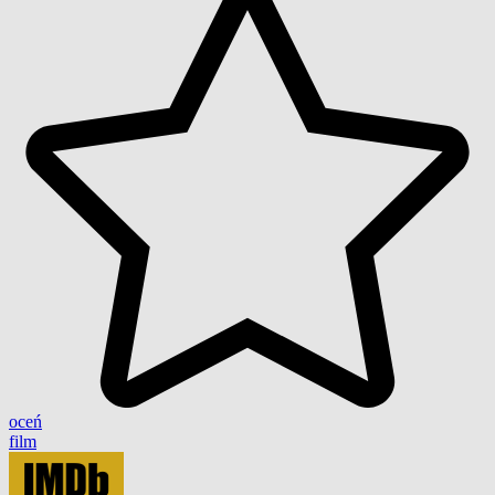
oceń
film