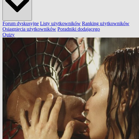
Forum dyskusyjne
Listy użytkowników
Ranking użytkowników
Osiągnięcia użytkowników
Poradniki dodającego
Quizy