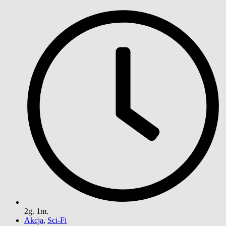
2g. 1m.
Akcja
,
Sci-Fi