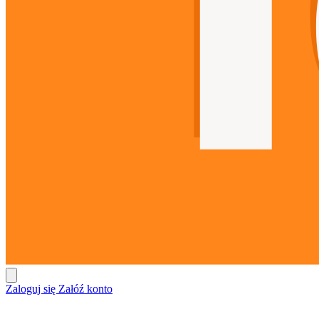
Zaloguj się
Załóź konto