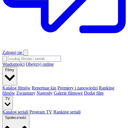
Zaloguj się
Wiadomości
Obejrzyj online
Filmy
Katalog filmów
Repertuar kin
Premiery i zapowiedzi
Ranking
filmów
Zwiastuny
Nagrody
Galerie filmowe
Dodaj film
TV
Katalog seriali
Program TV
Ranking seriali
Społeczność