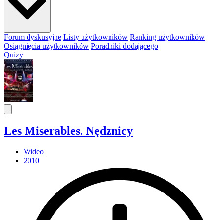
Forum dyskusyjne
Listy użytkowników
Ranking użytkowników
Osiągnięcia użytkowników
Poradniki dodającego
Quizy
Les Miserables. Nędznicy
Wideo
2010