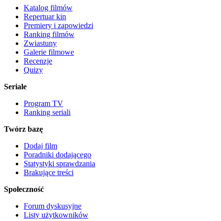
Katalog filmów
Repertuar kin
Premiery i zapowiedzi
Ranking filmów
Zwiastuny
Galerie filmowe
Recenzje
Quizy
Seriale
Program TV
Ranking seriali
Twórz bazę
Dodaj film
Poradniki dodającego
Statystyki sprawdzania
Brakujące treści
Społeczność
Forum dyskusyjne
Listy użytkowników