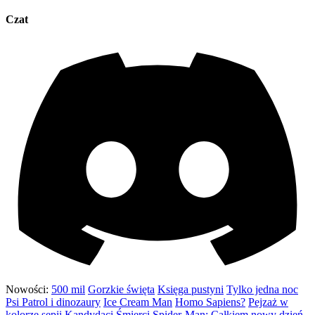
Czat
Nowości:
500 mil
Gorzkie święta
Księga pustyni
Tylko jedna noc
Psi Patrol i dinozaury
Ice Cream Man
Homo Sapiens?
Pejzaż w
kolorze sepii
Kandydaci Śmierci
Spider-Man: Całkiem nowy dzień