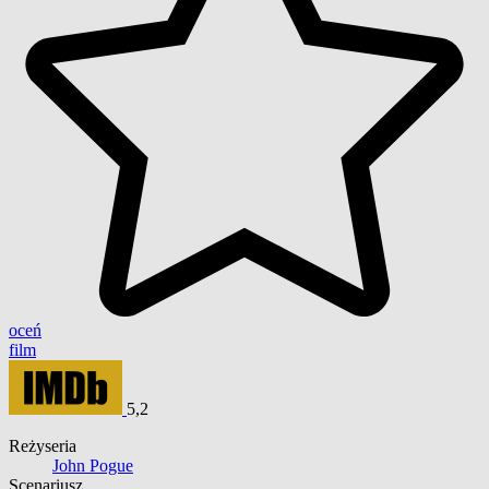
oceń
film
5,2
Reżyseria
John Pogue
Scenariusz