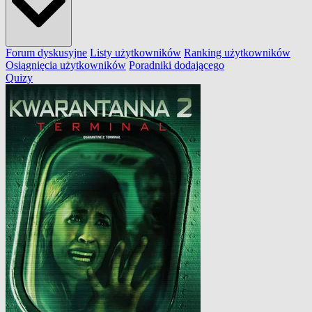
Forum dyskusyjne
Listy użytkowników
Ranking użytkowników
Osiągnięcia użytkowników
Poradniki dodającego
Quizy