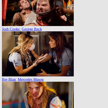
Josh Cooke
,
George Back
Bre Blair
,
Mercedes Mason