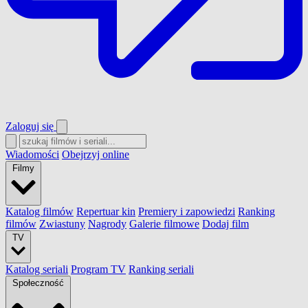
Zaloguj się
Wiadomości
Obejrzyj online
Filmy
Katalog filmów
Repertuar kin
Premiery i zapowiedzi
Ranking
filmów
Zwiastuny
Nagrody
Galerie filmowe
Dodaj film
TV
Katalog seriali
Program TV
Ranking seriali
Społeczność