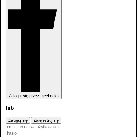
Zaloguj się przez facebooka
Trailer #1
lub
Zdjęcia
Zaloguj się
Zarejestruj się
6