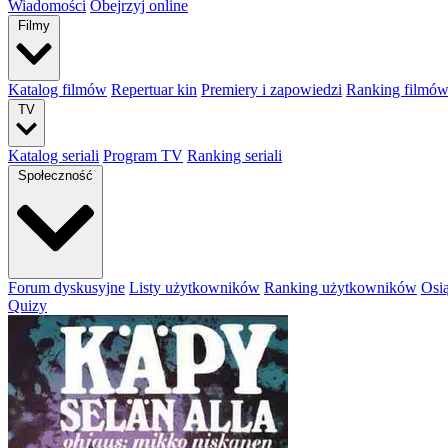
Wiadomości
Obejrzyj online
Filmy
Katalog filmów
Repertuar kin
Premiery i zapowiedzi
Ranking filmó
TV
Katalog seriali
Program TV
Ranking seriali
Społeczność
Forum dyskusyjne
Listy użytkowników
Ranking użytkowników
Osi
Quizy