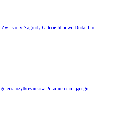
w
Zwiastuny
Nagrody
Galerie filmowe
Dodaj film
ągnięcia użytkowników
Poradniki dodającego