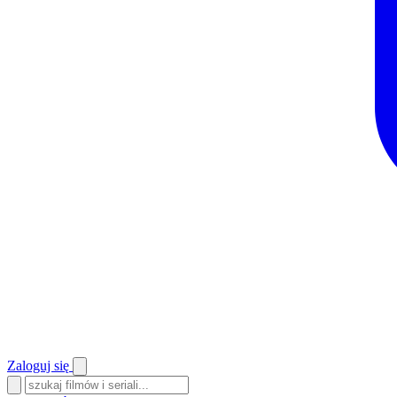
Zaloguj się