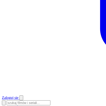
Zaloguj się