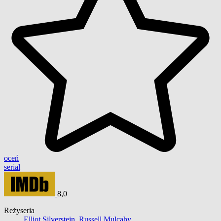
oceń
serial
8,0
Reżyseria
Elliot Silverstein
,
Russell Mulcahy