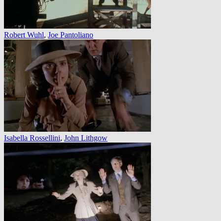
Robert Wuhl
,
Joe Pantoliano
Isabella Rossellini
,
John Lithgow