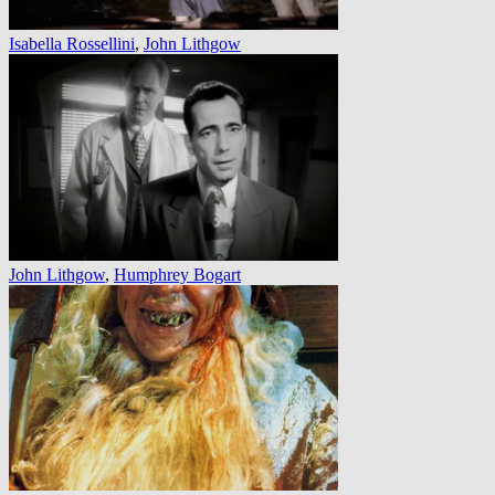
Isabella Rossellini
,
John Lithgow
John Lithgow
,
Humphrey Bogart