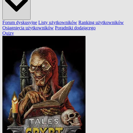
Forum dyskusyjne
Listy użytkowników
Ranking użytkowników
Osiągnięcia użytkowników
Poradniki dodającego
Quizy