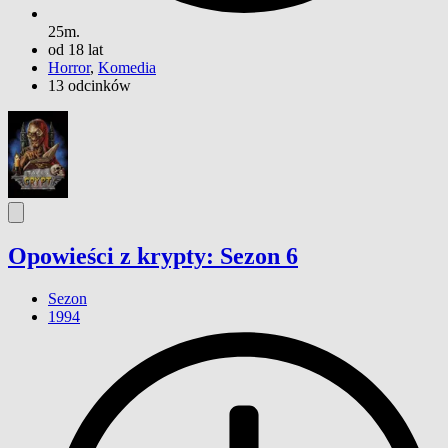
25m.
od 18 lat
Horror
,
Komedia
13 odcinków
Opowieści z krypty: Sezon 6
Sezon
1994