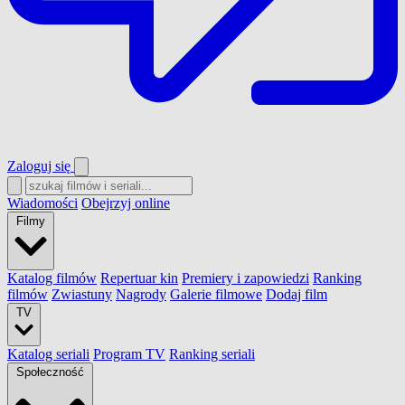
Zaloguj się
Wiadomości
Obejrzyj online
Filmy
Katalog filmów
Repertuar kin
Premiery i zapowiedzi
Ranking
filmów
Zwiastuny
Nagrody
Galerie filmowe
Dodaj film
TV
Katalog seriali
Program TV
Ranking seriali
Społeczność