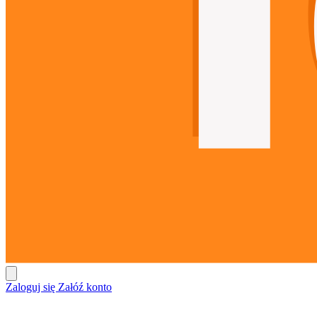
Zaloguj się
Załóź konto