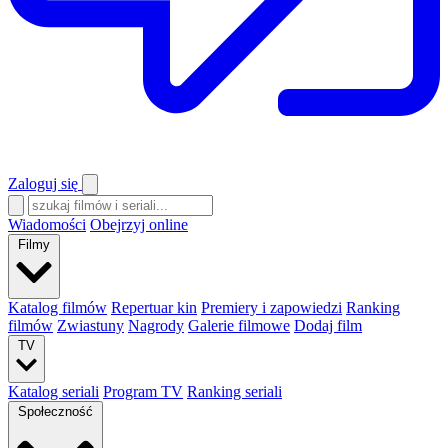
Zaloguj się
Wiadomości
Obejrzyj online
Filmy
Katalog filmów
Repertuar kin
Premiery i zapowiedzi
Ranking
filmów
Zwiastuny
Nagrody
Galerie filmowe
Dodaj film
TV
Katalog seriali
Program TV
Ranking seriali
Społeczność