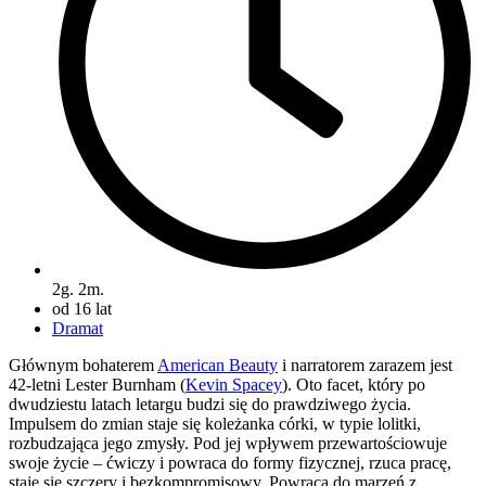
2g. 2m.
od 16 lat
Dramat
Głównym bohaterem
American Beauty
i narratorem zarazem jest
42-letni Lester Burnham (
Kevin Spacey
). Oto facet, który po
dwudziestu latach letargu budzi się do prawdziwego życia.
Impulsem do zmian staje się koleżanka córki, w typie lolitki,
rozbudzająca jego zmysły. Pod jej wpływem przewartościowuje
swoje życie – ćwiczy i powraca do formy fizycznej, rzuca pracę,
staje się szczery i bezkompromisowy. Powraca do marzeń z