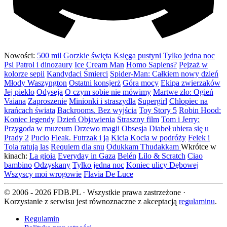
Nowości:
500 mil
Gorzkie święta
Księga pustyni
Tylko jedna noc
Psi Patrol i dinozaury
Ice Cream Man
Homo Sapiens?
Pejzaż w
kolorze sepii
Kandydaci Śmierci
Spider-Man: Całkiem nowy dzień
Młody Waszyngton
Ostatni konsjerż
Góra mocy
Ekipa zwierzaków
Jej piekło
Odyseja
O czym sobie nie mówimy
Martwe zło: Ogień
Vaiana
Zaproszenie
Minionki i straszydła
Supergirl
Chłopiec na
krańcach świata
Backrooms. Bez wyjścia
Toy Story 5
Robin Hood:
Koniec legendy
Dzień Objawienia
Straszny film
Tom i Jerry:
Przygoda w muzeum
Drzewo magii
Obsesja
Diabeł ubiera się u
Prady 2
Pucio
Fleak. Futrzak i ja
Kicia Kocia w podróży
Felek i
Tola ratują las
Requiem dla snu
Odukkam Thudakkam
Wkrótce w
kinach:
La gioia
Everyday in Gaza
Belén
Lilo & Scratch
Ciao
bambino
Odzyskany
Tylko jedna noc
Koniec ulicy Dębowej
Wszyscy moi wrogowie
Flavia De Luce
© 2006 - 2026 FDB.PL · Wszystkie prawa zastrzeżone ·
Korzystanie z serwisu jest równoznaczne z akceptacją
regulaminu
.
Regulamin