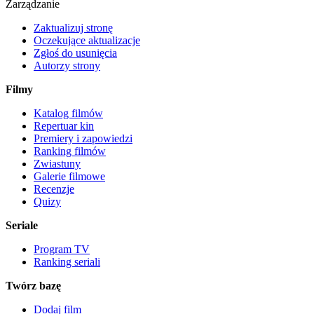
Zarządzanie
Zaktualizuj stronę
Oczekujące aktualizacje
Zgłoś do usunięcia
Autorzy strony
Filmy
Katalog filmów
Repertuar kin
Premiery i zapowiedzi
Ranking filmów
Zwiastuny
Galerie filmowe
Recenzje
Quizy
Seriale
Program TV
Ranking seriali
Twórz bazę
Dodaj film