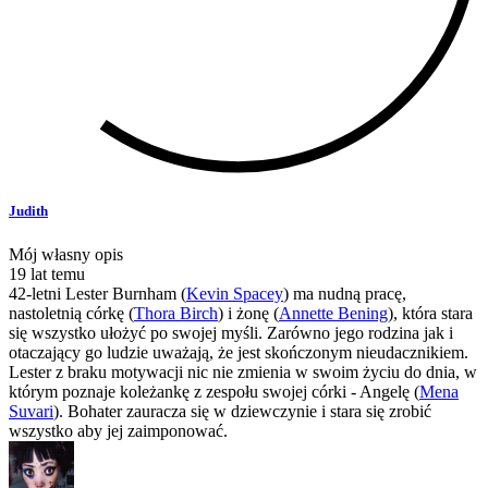
Judith
Mój własny opis
19 lat temu
42-letni Lester Burnham (
Kevin Spacey
) ma nudną pracę,
nastoletnią córkę (
Thora Birch
) i żonę (
Annette Bening
), która stara
się wszystko ułożyć po swojej myśli. Zarówno jego rodzina jak i
otaczający go ludzie uważają, że jest skończonym nieudacznikiem.
Lester z braku motywacji nic nie zmienia w swoim życiu do dnia, w
którym poznaje koleżankę z zespołu swojej córki - Angelę (
Mena
Suvari
). Bohater zauracza się w dziewczynie i stara się zrobić
wszystko aby jej zaimponować.