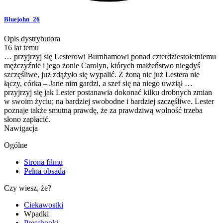
Bluejohn_26
Opis dystrybutora
16 lat temu
… przyjrzyj się Lesterowi Burnhamowi ponad czterdziestoletniemu
mężczyźnie i jego żonie Carolyn, których małżeństwo niegdyś
szczęśliwe, już zdążyło się wypalić. Z żoną nic już Lestera nie
łączy, córka – Jane nim gardzi, a szef się na niego uwziął …
przyjrzyj się jak Lester postanawia dokonać kilku drobnych zmian
w swoim życiu; na bardziej swobodne i bardziej szczęśliwe. Lester
poznaje także smutną prawdę, że za prawdziwą wolność trzeba
słono zapłacić.
Nawigacja
Ogólne
Strona filmu
Pełna obsada
Czy wiesz, że?
Ciekawostki
Wpadki
Pressbooki