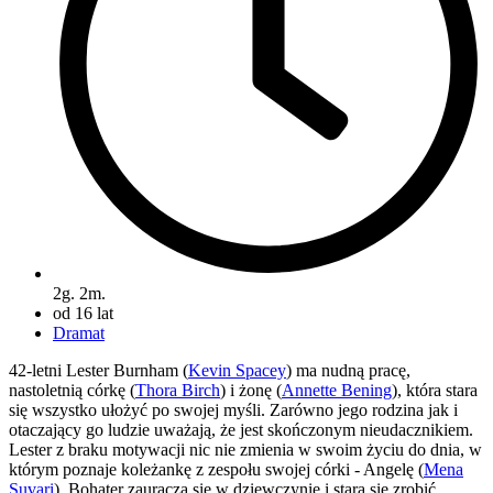
2g. 2m.
od 16 lat
Dramat
42-letni Lester Burnham (
Kevin Spacey
) ma nudną pracę,
nastoletnią córkę (
Thora Birch
) i żonę (
Annette Bening
), która stara
się wszystko ułożyć po swojej myśli. Zarówno jego rodzina jak i
otaczający go ludzie uważają, że jest skończonym nieudacznikiem.
Lester z braku motywacji nic nie zmienia w swoim życiu do dnia, w
którym poznaje koleżankę z zespołu swojej córki - Angelę (
Mena
Suvari
). Bohater zauracza się w dziewczynie i stara się zrobić