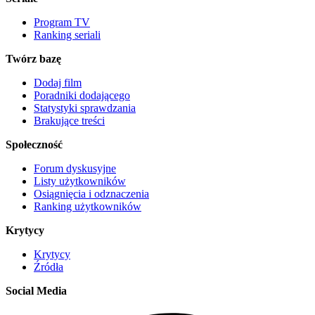
Program TV
Ranking seriali
Twórz bazę
Dodaj film
Poradniki dodającego
Statystyki sprawdzania
Brakujące treści
Społeczność
Forum dyskusyjne
Listy użytkowników
Osiągnięcia i odznaczenia
Ranking użytkowników
Krytycy
Krytycy
Źródła
Social Media