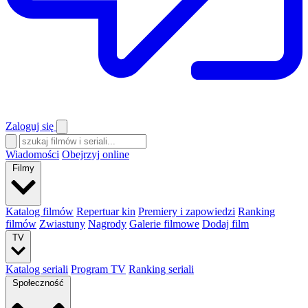
Zaloguj się
Wiadomości
Obejrzyj online
Filmy
Katalog filmów
Repertuar kin
Premiery i zapowiedzi
Ranking
filmów
Zwiastuny
Nagrody
Galerie filmowe
Dodaj film
TV
Katalog seriali
Program TV
Ranking seriali
Społeczność