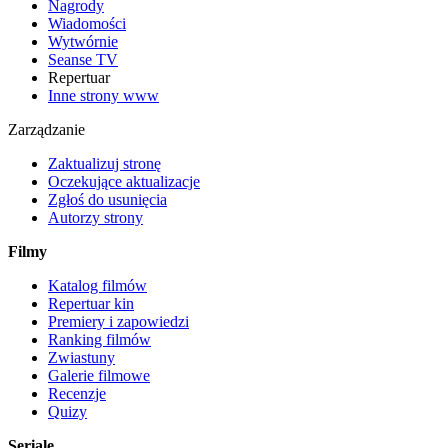
Nagrody
Wiadomości
Wytwórnie
Seanse TV
Repertuar
Inne strony www
Zarządzanie
Zaktualizuj stronę
Oczekujące aktualizacje
Zgłoś do usunięcia
Autorzy strony
Filmy
Katalog filmów
Repertuar kin
Premiery i zapowiedzi
Ranking filmów
Zwiastuny
Galerie filmowe
Recenzje
Quizy
Seriale