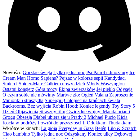
Nowości:
Gorzkie święta
Tylko jedna noc
Psi Patrol i dinozaury
Ice
Cream Man
Homo Sapiens?
Pejzaż w kolorze sepii
Kandydaci
Śmierci
Spider-Man: Całkiem nowy dzień
Młody Waszyngton
Ostatni konsjerż
Góra mocy
Ekipa zwierzaków
Jej piekło
Odyseja
O czym sobie nie mówimy
Martwe zło: Ogień
Vaiana
Zaproszenie
Minionki i straszydła
Supergirl
Chłopiec na krańcach świata
Backrooms. Bez wyjścia
Robin Hood: Koniec legendy
Toy Story 5
Dzień Objawienia
Straszny film
Gwiezdne wojny: Mandalorian i
Grogu
Obsesja
Diabeł ubiera się u Prady 2
Michael
Pucio
Kicia
Kocia w podróży
Powrót do przyszłości II
Odukkam Thudakkam
Wkrótce w kinach:
La gioia
Everyday in Gaza
Belén
Lilo & Scratch
Ciao bambino
Tylko jedna noc
Odzyskany
Koniec ulicy Dębowej