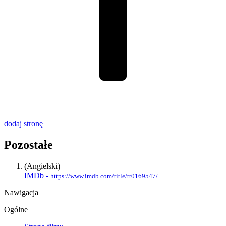
dodaj stronę
Pozostałe
(Angielski)
IMDb -
https://www.imdb.com/title/tt0169547/
Nawigacja
Ogólne