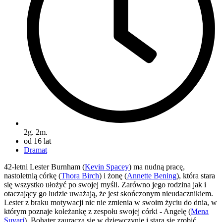
2g. 2m.
od 16 lat
Dramat
42-letni Lester Burnham (
Kevin Spacey
) ma nudną pracę,
nastoletnią córkę (
Thora Birch
) i żonę (
Annette Bening
), która stara
się wszystko ułożyć po swojej myśli. Zarówno jego rodzina jak i
otaczający go ludzie uważają, że jest skończonym nieudacznikiem.
Lester z braku motywacji nic nie zmienia w swoim życiu do dnia, w
którym poznaje koleżankę z zespołu swojej córki - Angelę (
Mena
Suvari
). Bohater zauracza się w dziewczynie i stara się zrobić