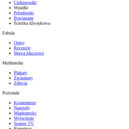
Ciekawostki
Wpadki
Pressbooki
Powiązane
Ścieżka dźwiękowa
Fabuła
Opisy
Recenzje
Słowa kluczowe
Multimedia
Plakaty
Zwiastuny
Zdjęcia
Pozostałe
Komentarze
Nagrody
Wiadomości
Wytwórnie
Seanse TV
Repertuar