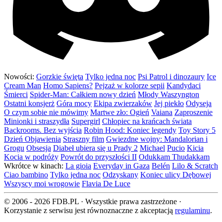
Nowości:
Gorzkie święta
Tylko jedna noc
Psi Patrol i dinozaury
Ice
Cream Man
Homo Sapiens?
Pejzaż w kolorze sepii
Kandydaci
Śmierci
Spider-Man: Całkiem nowy dzień
Młody Waszyngton
Ostatni konsjerż
Góra mocy
Ekipa zwierzaków
Jej piekło
Odyseja
O czym sobie nie mówimy
Martwe zło: Ogień
Vaiana
Zaproszenie
Minionki i straszydła
Supergirl
Chłopiec na krańcach świata
Backrooms. Bez wyjścia
Robin Hood: Koniec legendy
Toy Story 5
Dzień Objawienia
Straszny film
Gwiezdne wojny: Mandalorian i
Grogu
Obsesja
Diabeł ubiera się u Prady 2
Michael
Pucio
Kicia
Kocia w podróży
Powrót do przyszłości II
Odukkam Thudakkam
Wkrótce w kinach:
La gioia
Everyday in Gaza
Belén
Lilo & Scratch
Ciao bambino
Tylko jedna noc
Odzyskany
Koniec ulicy Dębowej
Wszyscy moi wrogowie
Flavia De Luce
© 2006 - 2026 FDB.PL · Wszystkie prawa zastrzeżone ·
Korzystanie z serwisu jest równoznaczne z akceptacją
regulaminu
.