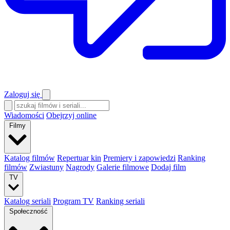
Zaloguj się
Wiadomości
Obejrzyj online
Filmy
Katalog filmów
Repertuar kin
Premiery i zapowiedzi
Ranking
filmów
Zwiastuny
Nagrody
Galerie filmowe
Dodaj film
TV
Katalog seriali
Program TV
Ranking seriali
Społeczność