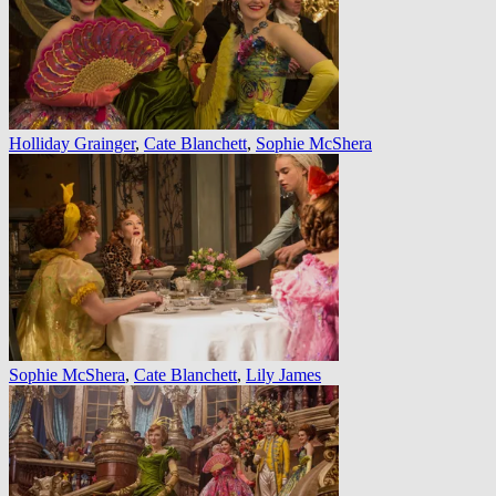
Holliday Grainger
,
Cate Blanchett
,
Sophie McShera
Sophie McShera
,
Cate Blanchett
,
Lily James