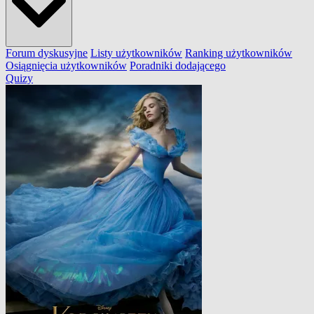
Forum dyskusyjne
Listy użytkowników
Ranking użytkowników
Osiągnięcia użytkowników
Poradniki dodającego
Quizy