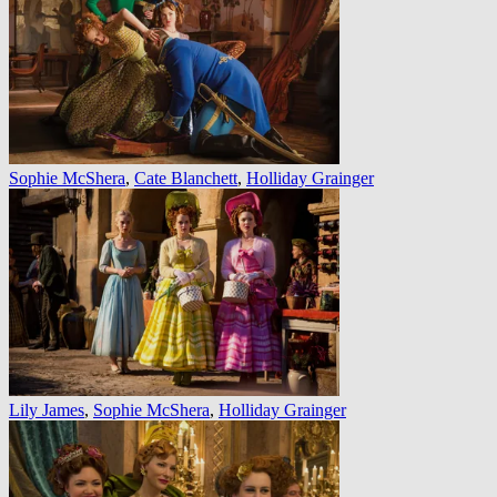
Sophie McShera
,
Cate Blanchett
,
Holliday Grainger
Lily James
,
Sophie McShera
,
Holliday Grainger