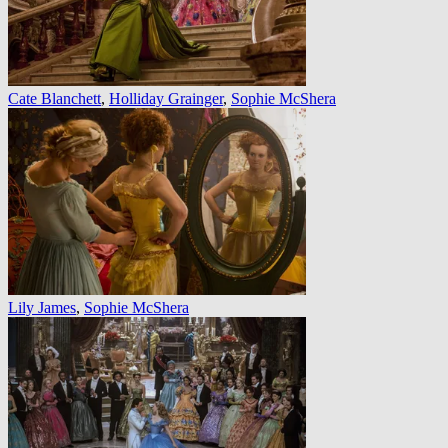
Cate Blanchett
,
Holliday Grainger
,
Sophie McShera
Lily James
,
Sophie McShera