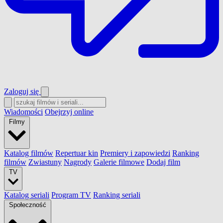
Zaloguj się
Wiadomości
Obejrzyj online
Filmy
Katalog filmów
Repertuar kin
Premiery i zapowiedzi
Ranking
filmów
Zwiastuny
Nagrody
Galerie filmowe
Dodaj film
TV
Katalog seriali
Program TV
Ranking seriali
Społeczność