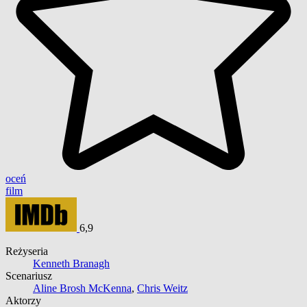
oceń
film
6,9
Reżyseria
Kenneth Branagh
Scenariusz
Aline Brosh McKenna
,
Chris Weitz
Aktorzy