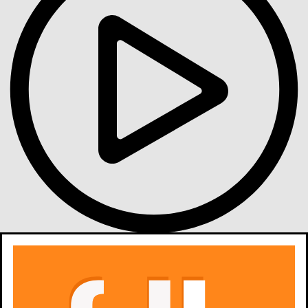
Gdzie obejrzeć
Aktualnie tytuł nie jest dostępny na
platformach
streamingowych