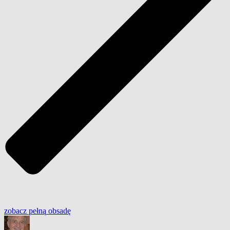
zobacz
pełną
obsadę