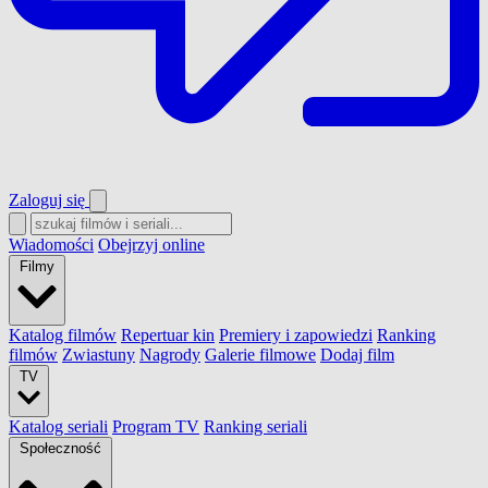
Zaloguj się
Wiadomości
Obejrzyj online
Filmy
Katalog filmów
Repertuar kin
Premiery i zapowiedzi
Ranking
filmów
Zwiastuny
Nagrody
Galerie filmowe
Dodaj film
TV
Katalog seriali
Program TV
Ranking seriali
Społeczność