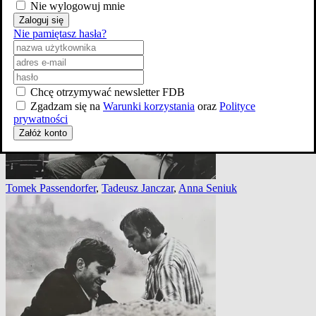
Nie wylogowuj mnie
Zaloguj się
Marian Łącz
,
Bogusz Bilewski
,
Janusz Kłosiński
,
Marek
Nie pamiętasz hasła?
Frąckowiak
Chcę otrzymywać newsletter FDB
Zgadzam się na
Warunki korzystania
oraz
Polityce
prywatności
Załóż konto
Tomek Passendorfer
,
Tadeusz Janczar
,
Anna Seniuk