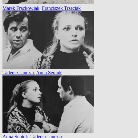
Marek Frąckowiak
,
Franciszek Trzeciak
Tadeusz Janczar
,
Anna Seniuk
Anna Seniuk
,
Tadeusz Janczar