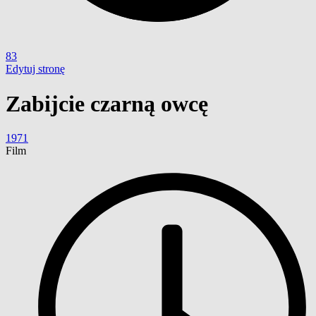
83
Edytuj stronę
Zabijcie czarną owcę
1971
Film