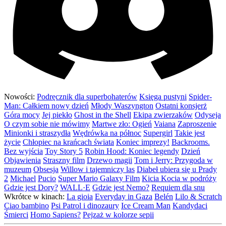
Nowości:
Podręcznik dla superbohaterów
Księga pustyni
Spider-
Man: Całkiem nowy dzień
Młody Waszyngton
Ostatni konsjerż
Góra mocy
Jej piekło
Ghost in the Shell
Ekipa zwierzaków
Odyseja
O czym sobie nie mówimy
Martwe zło: Ogień
Vaiana
Zaproszenie
Minionki i straszydła
Wędrówka na północ
Supergirl
Takie jest
życie
Chłopiec na krańcach świata
Koniec imprezy!
Backrooms.
Bez wyjścia
Toy Story 5
Robin Hood: Koniec legendy
Dzień
Objawienia
Straszny film
Drzewo magii
Tom i Jerry: Przygoda w
muzeum
Obsesja
Willow i tajemniczy las
Diabeł ubiera się u Prady
2
Michael
Pucio
Super Mario Galaxy Film
Kicia Kocia w podróży
Gdzie jest Dory?
WALL·E
Gdzie jest Nemo?
Requiem dla snu
Wkrótce w kinach:
La gioia
Everyday in Gaza
Belén
Lilo & Scratch
Ciao bambino
Psi Patrol i dinozaury
Ice Cream Man
Kandydaci
Śmierci
Homo Sapiens?
Pejzaż w kolorze sepii