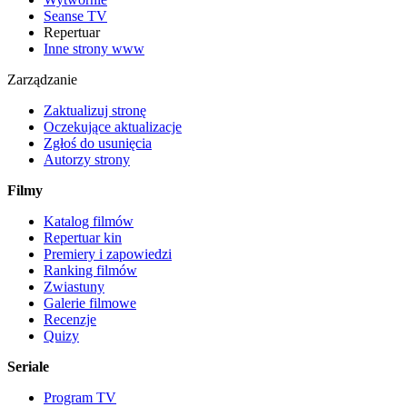
Seanse TV
Repertuar
Inne strony www
Zarządzanie
Zaktualizuj stronę
Oczekujące aktualizacje
Zgłoś do usunięcia
Autorzy strony
Filmy
Katalog filmów
Repertuar kin
Premiery i zapowiedzi
Ranking filmów
Zwiastuny
Galerie filmowe
Recenzje
Quizy
Seriale
Program TV