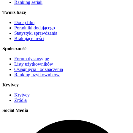
Ranking seriali
Twórz bazę
Dodaj film
Poradniki dodającego
Statystyki sprawdzania
Brakujące treści
Społeczność
Forum dyskusyjne
Listy użytkowników
Osiągnięcia i odznaczenia
Ranking użytkowników
Krytycy
Krytycy
Źródła
Social Media