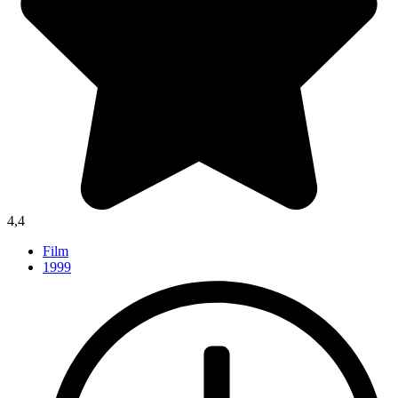
4,4
Film
1999