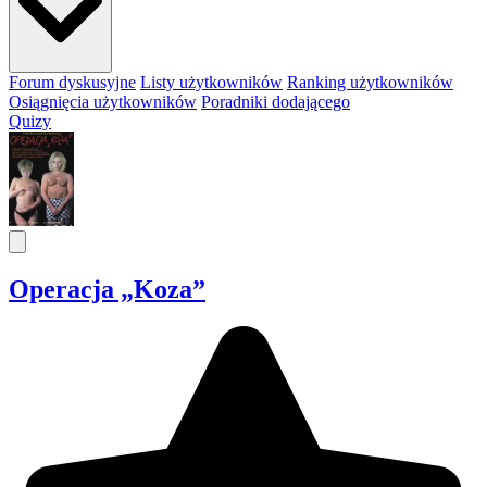
Forum dyskusyjne
Listy użytkowników
Ranking użytkowników
Osiągnięcia użytkowników
Poradniki dodającego
Quizy
Operacja „Koza”