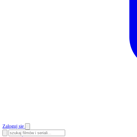
Zaloguj się