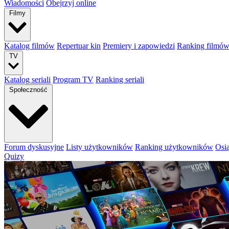
Wiadomości
Obejrzyj online
Filmy
Katalog filmów
Repertuar kin
Premiery i zapowiedzi
Ranking filmó
TV
Katalog seriali
Program TV
Ranking seriali
Społeczność
Forum dyskusyjne
Listy użytkowników
Ranking użytkowników
Osi
Quizy