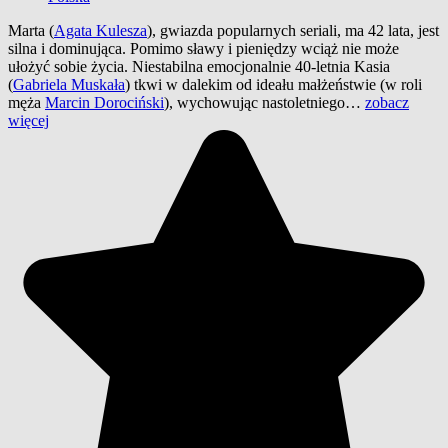
Marta (
Agata Kulesza
), gwiazda popularnych seriali, ma 42 lata, jest
silna i dominująca. Pomimo sławy i pieniędzy wciąż nie może
ułożyć sobie życia. Niestabilna emocjonalnie 40-letnia Kasia
(
Gabriela Muskała
) tkwi w dalekim od ideału małżeństwie (w roli
męża
Marcin Dorociński
), wychowując nastoletniego…
zobacz
więcej