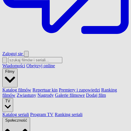
Zaloguj się
Wiadomości
Obejrzyj online
Filmy
Katalog filmów
Repertuar kin
Premiery i zapowiedzi
Ranking
filmów
Zwiastuny
Nagrody
Galerie filmowe
Dodaj film
TV
Katalog seriali
Program TV
Ranking seriali
Społeczność