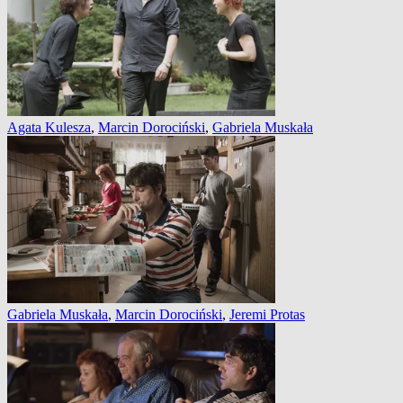
Agata Kulesza
,
Marcin Dorociński
,
Gabriela Muskała
Gabriela Muskała
,
Marcin Dorociński
,
Jeremi Protas