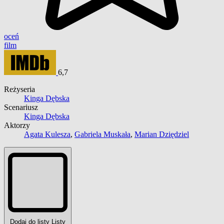
oceń
film
6,7
Reżyseria
Kinga Dębska
Scenariusz
Kinga Dębska
Aktorzy
Agata Kulesza
,
Gabriela Muskała
,
Marian Dziędziel
Dodaj do listy
Listy