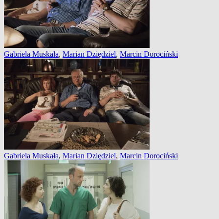
Gabriela Muskała
,
Marian Dziędziel
,
Marcin Dorociński
Gabriela Muskała
,
Marian Dziędziel
,
Marcin Dorociński