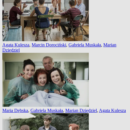
Agata Kulesza
,
Marcin Dorociński
,
Gabriela Muskała
,
Marian
Dziędziel
Maria Dębska
,
Gabriela Muskała
,
Marian Dziędziel
,
Agata Kulesza