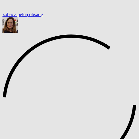
zobacz
pełną
obsadę