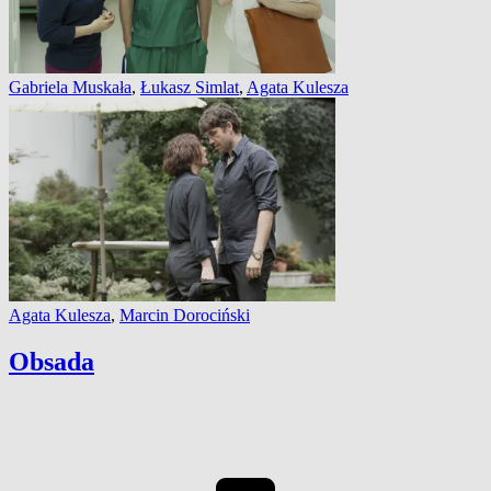
Gabriela Muskała
,
Łukasz Simlat
,
Agata Kulesza
Agata Kulesza
,
Marcin Dorociński
Obsada