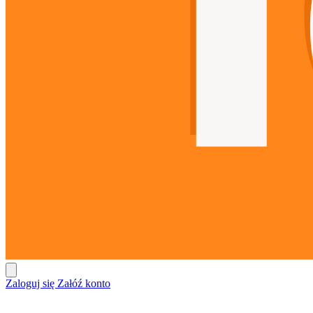
Zaloguj się
Załóź konto