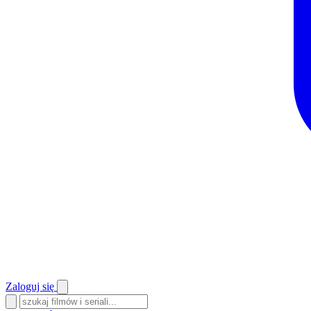
Zaloguj się