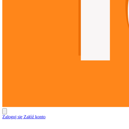
Zaloguj się
Załóź konto