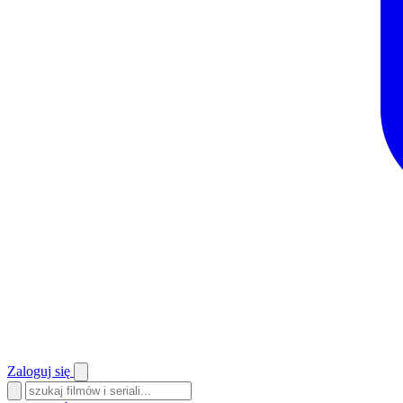
Zaloguj się