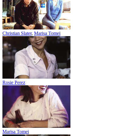
Christian Slater
,
Marisa Tomei
Rosie Perez
Marisa Tomei