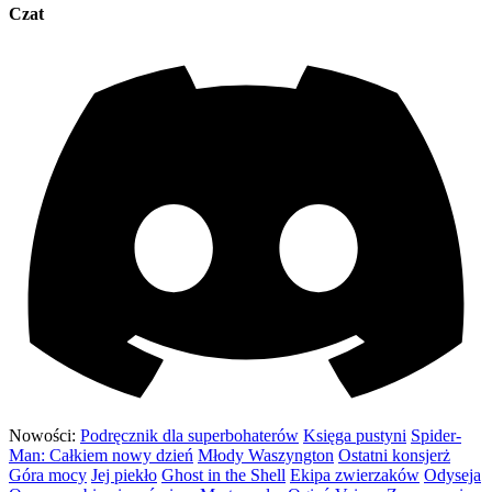
Czat
Nowości:
Podręcznik dla superbohaterów
Księga pustyni
Spider-
Man: Całkiem nowy dzień
Młody Waszyngton
Ostatni konsjerż
Góra mocy
Jej piekło
Ghost in the Shell
Ekipa zwierzaków
Odyseja