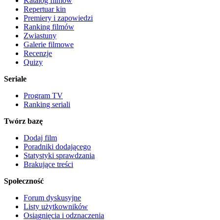
Katalog filmów
Repertuar kin
Premiery i zapowiedzi
Ranking filmów
Zwiastuny
Galerie filmowe
Recenzje
Quizy
Seriale
Program TV
Ranking seriali
Twórz bazę
Dodaj film
Poradniki dodającego
Statystyki sprawdzania
Brakujące treści
Społeczność
Forum dyskusyjne
Listy użytkowników
Osiągnięcia i odznaczenia