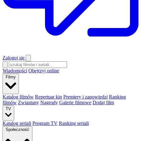
Zaloguj się
Wiadomości
Obejrzyj online
Filmy
Katalog filmów
Repertuar kin
Premiery i zapowiedzi
Ranking
filmów
Zwiastuny
Nagrody
Galerie filmowe
Dodaj film
TV
Katalog seriali
Program TV
Ranking seriali
Społeczność