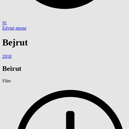
91
Edytuj stronę
Bejrut
2018
Beirut
Film