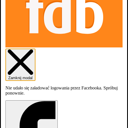
Reżyseria
Brad Anderson
Scenariusz
Tony Gilroy
Aktorzy
Jon Hamm
,
Rosamund Pike
,
Dean Norris
Zamknij modal
Dodaj do listy
Listy
Nie udało się załadować logowania przez Facebooka. Spróbuj
ponownie.