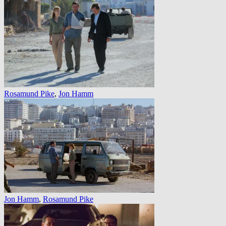
Rosamund Pike
,
Jon Hamm
Jon Hamm
,
Rosamund Pike