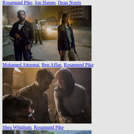
Rosamund Pike
,
Jon Hamm
,
Dean Norris
Mohamed Attougui
,
Ben Affan
,
Rosamund Pike
Shea Whigham
,
Rosamund Pike