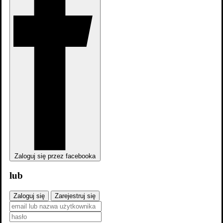
0
osób
lubi
4
osoby
chcą obejrzeć
obejrzy
22
osoby
obejrzały
Zaloguj się przez facebooka
lub
Zaloguj się
Zarejestruj się