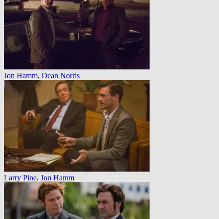
Jon Hamm
,
Dean Norris
Larry Pine
,
Jon Hamm