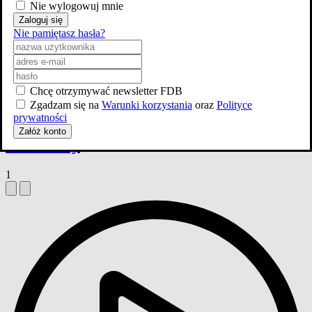
Nie wylogowuj mnie
Zaloguj się
Nie pamiętasz hasła?
Gdzie obejrzeć
Chcę otrzymywać newsletter FDB
Zgadzam się na
Warunki korzystania
oraz
Polityce
1 udział w konkursie
zobacz więcej
prywatności
Załóż konto
Zwiastuny
1