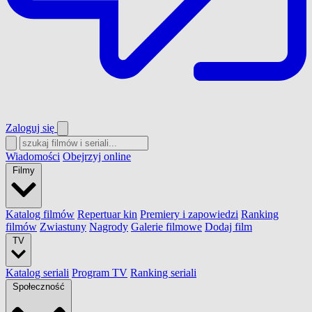
Zaloguj się
Wiadomości
Obejrzyj online
Filmy
Katalog filmów
Repertuar kin
Premiery i zapowiedzi
Ranking
filmów
Zwiastuny
Nagrody
Galerie filmowe
Dodaj film
TV
Katalog seriali
Program TV
Ranking seriali
Społeczność