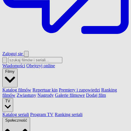
Zaloguj się
Wiadomości
Obejrzyj online
Filmy
Katalog filmów
Repertuar kin
Premiery i zapowiedzi
Ranking
filmów
Zwiastuny
Nagrody
Galerie filmowe
Dodaj film
TV
Katalog seriali
Program TV
Ranking seriali
Społeczność