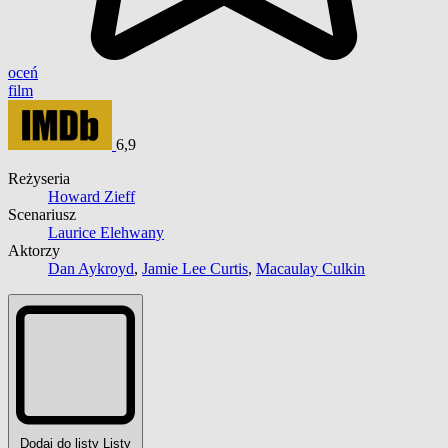
oceń
film
6,9
Reżyseria
Howard Zieff
Scenariusz
Laurice Elehwany
Aktorzy
Dan Aykroyd
,
Jamie Lee Curtis
,
Macaulay Culkin
Dodaj do listy
Listy