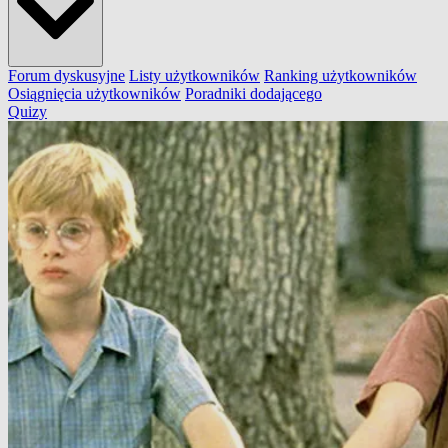
Forum dyskusyjne
Listy użytkowników
Ranking użytkowników
Osiągnięcia użytkowników
Poradniki dodającego
Quizy