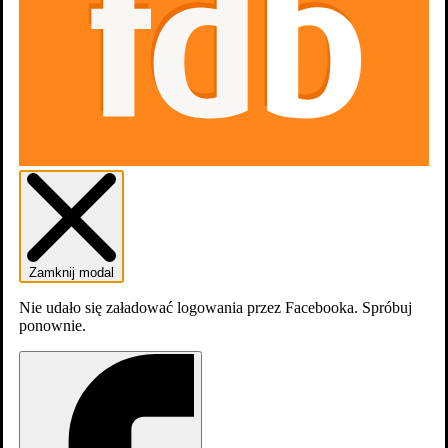
dodaj
zdjęcia
Zamknij modal
Nie udało się załadować logowania przez Facebooka. Spróbuj
Macaulay Culkin
,
Anna Chlumsky
ponownie.
Obsada