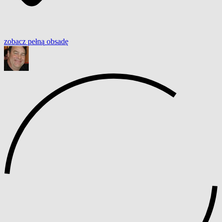
zobacz
pełną
obsadę