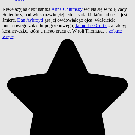
Rewelacyjna debiutantka
Anna Chlumsky
wciela się w rolę Vady
Sultenfuss, nad wiek rozwiniętej jedenastolatki, której obsesją jest
śmierć.
Dan Aykroyd
gra jej owdowiałego ojca, właściciela
miejscowego zakładu pogrzebowego,
Jamie Lee Curtis
- atrakcyjną
kosmetyczkę, która u niego pracuje. W roli Thomasa…
zobacz
więcej