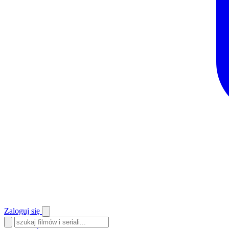
Zaloguj się