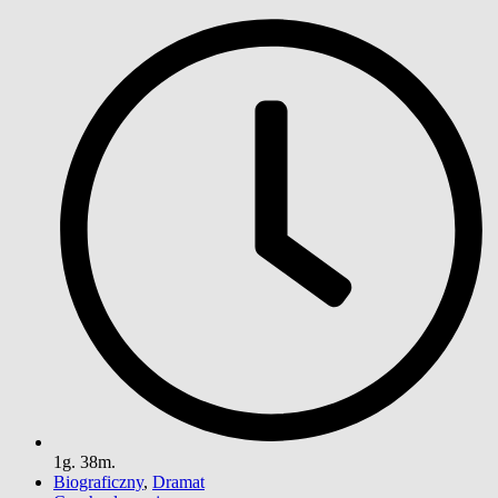
1g. 38m.
Biograficzny
,
Dramat