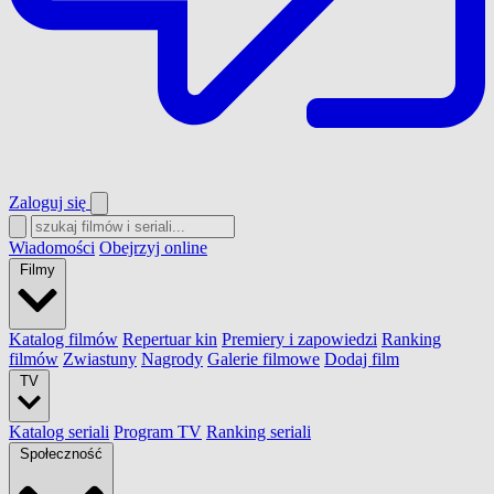
Zaloguj się
Wiadomości
Obejrzyj online
Filmy
Katalog filmów
Repertuar kin
Premiery i zapowiedzi
Ranking
filmów
Zwiastuny
Nagrody
Galerie filmowe
Dodaj film
TV
Katalog seriali
Program TV
Ranking seriali
Społeczność