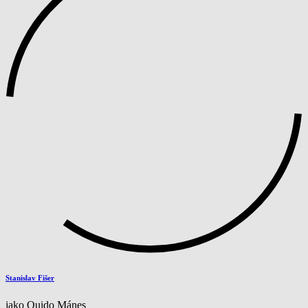
Stanislav Fišer
jako Quido Mánes