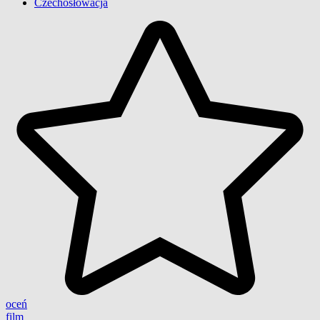
Czechosłowacja
oceń
film