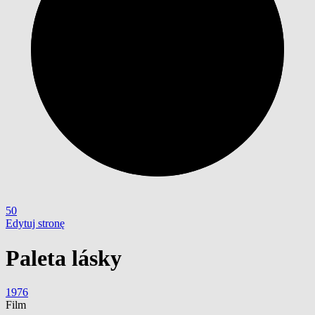
50
Edytuj stronę
Paleta lásky
1976
Film