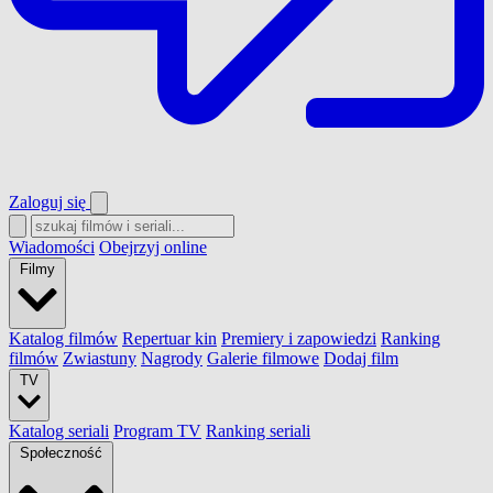
Zaloguj się
Wiadomości
Obejrzyj online
Filmy
Katalog filmów
Repertuar kin
Premiery i zapowiedzi
Ranking
filmów
Zwiastuny
Nagrody
Galerie filmowe
Dodaj film
TV
Katalog seriali
Program TV
Ranking seriali
Społeczność