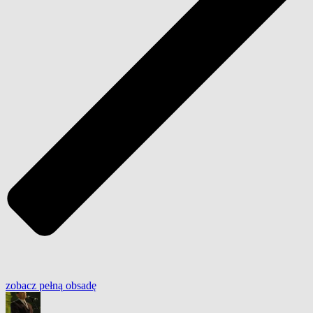
zobacz
pełną
obsadę