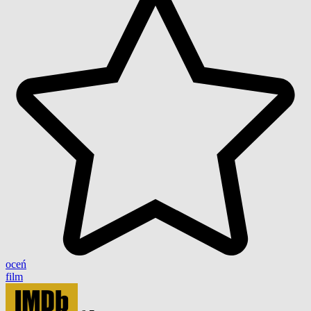
oceń
film