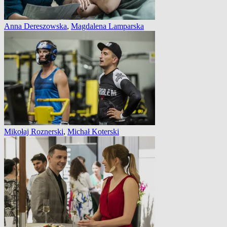
Anna Dereszowska
,
Magdalena Lamparska
Mikołaj Roznerski
,
Michał Koterski