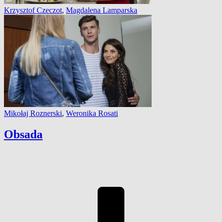
Krzysztof Czeczot
,
Magdalena Lamparska
Mikołaj Roznerski
,
Weronika Rosati
Obsada