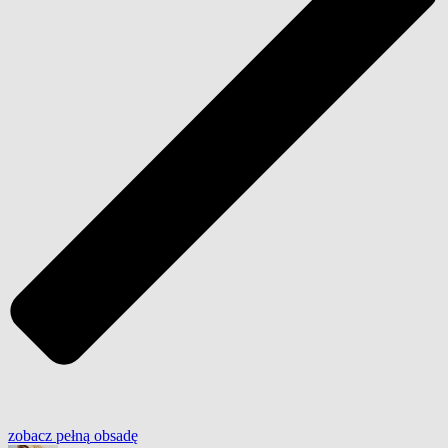
zobacz
pełną
obsadę