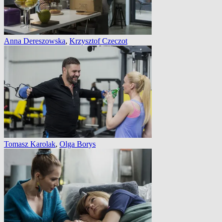
Anna Dereszowska
,
Krzysztof Czeczot
Tomasz Karolak
,
Olga Borys