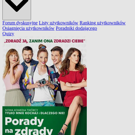
Forum dyskusyjne
Listy użytkowników
Ranking użytkowników
Osiągnięcia użytkowników
Poradniki dodającego
Quizy