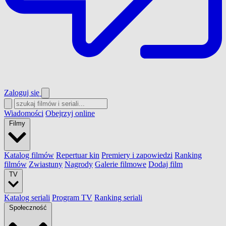
Zaloguj się
Wiadomości
Obejrzyj online
Filmy
Katalog filmów
Repertuar kin
Premiery i zapowiedzi
Ranking
filmów
Zwiastuny
Nagrody
Galerie filmowe
Dodaj film
TV
Katalog seriali
Program TV
Ranking seriali
Społeczność