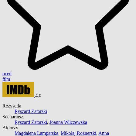
oceń
film
4,0
Reżyseria
Ryszard Zatorski
Scenariusz
Ryszard Zatorski
,
Joanna Wilczewska
Aktorzy
Magdalena Lamparska
,
Mikołaj Roznerski
,
Anna