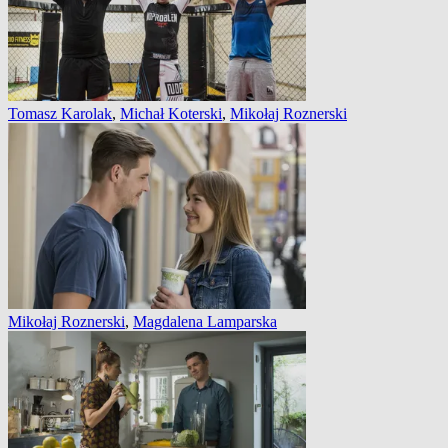
Tomasz Karolak
,
Michał Koterski
,
Mikołaj Roznerski
Mikołaj Roznerski
,
Magdalena Lamparska