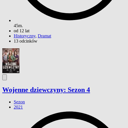
45m.
od 12 lat
Historyczny
,
Dramat
13 odcinków
Wojenne dziewczyny: Sezon 4
Sezon
2021