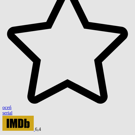
oceń
serial
6,4