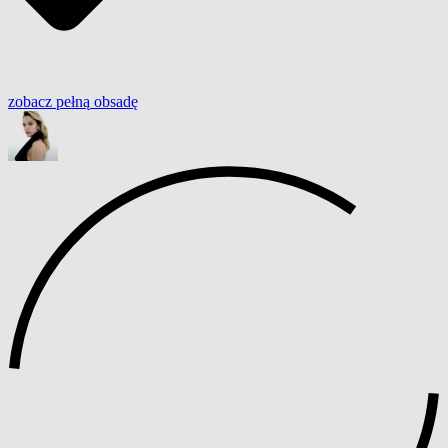
zobacz
pełną
obsadę