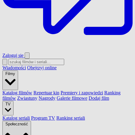
Zaloguj się
Wiadomości
Obejrzyj online
Filmy
Katalog filmów
Repertuar kin
Premiery i zapowiedzi
Ranking
filmów
Zwiastuny
Nagrody
Galerie filmowe
Dodaj film
TV
Katalog seriali
Program TV
Ranking seriali
Społeczność